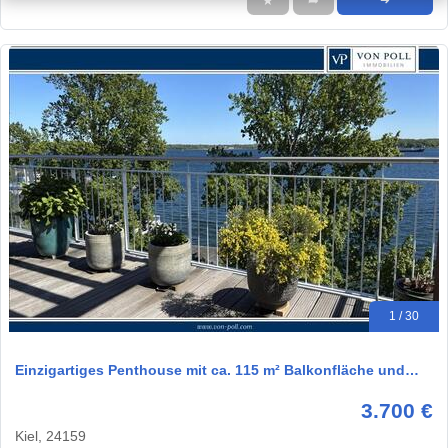
★
➦
➜
1 / 30
Einzigartiges Penthouse mit ca. 115 m² Balkonfläche und…
3.700 €
Kiel, 24159