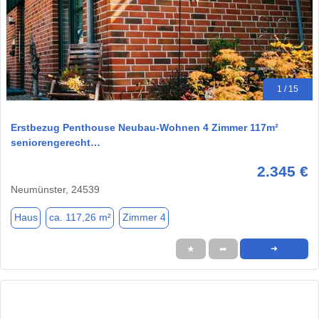
1 / 15
Erstbezug Penthouse Neubau-Wohnen 4 Zimmer 117m²
seniorengerecht…
2.345 €
Neumünster, 24539
Haus
ca. 117,26 m²
Zimmer 4
★
➦
➜