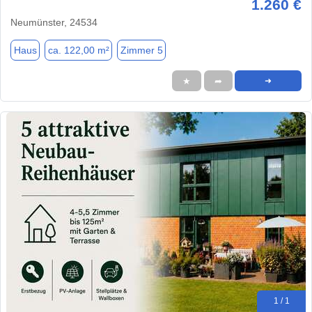
1.260 €
Neumünster, 24534
Haus
ca. 122,00 m²
Zimmer 5
★
➦
➜
1 / 1