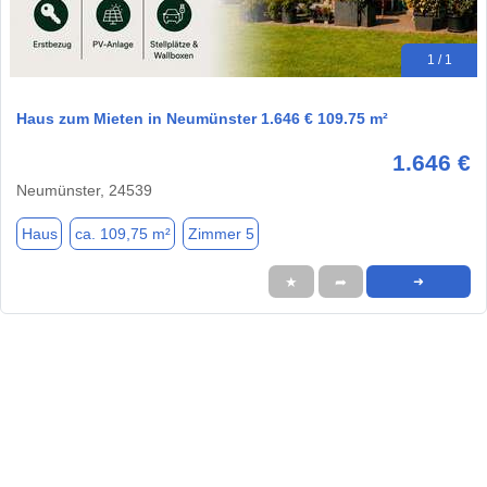
1 / 1
Haus zum Mieten in Neumünster 1.646 € 109.75 m²
1.646 €
Neumünster, 24539
Haus
ca. 109,75 m²
Zimmer 5
★
➦
➜