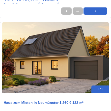
Haus
ca. 149,00 m²
Zimmer 5
★
➦
➜
1 / 1
Haus zum Mieten in Neumünster 1.260 € 122 m²