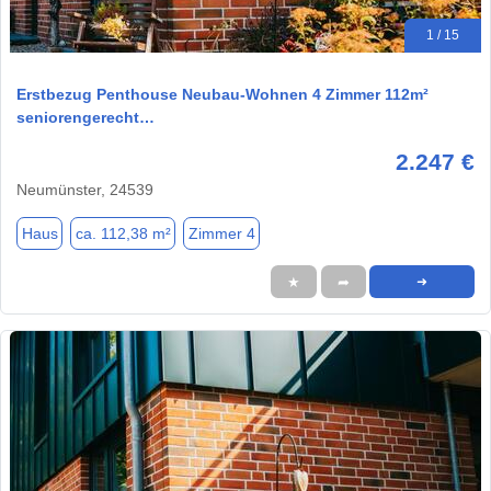
1 / 15
Erstbezug Penthouse Neubau-Wohnen 4 Zimmer 112m²
seniorengerecht…
2.247 €
Neumünster, 24539
Haus
ca. 112,38 m²
Zimmer 4
★
➦
➜