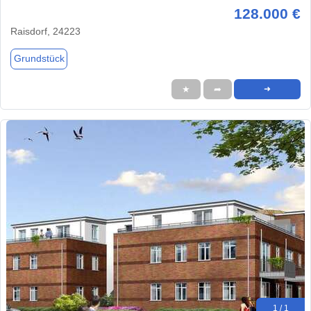
128.000 €
Raisdorf, 24223
Grundstück
★
➦
➜
1 / 1