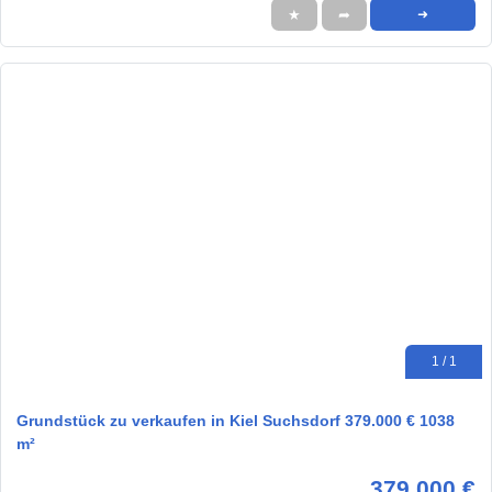
★
➦
➜
1 / 1
Grundstück zu verkaufen in Kiel Suchsdorf 379.000 € 1038
m²
379.000 €