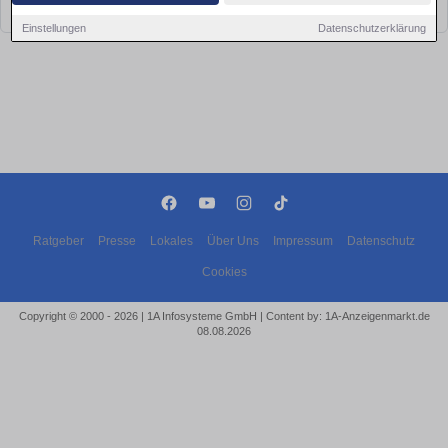
bald wieder vorbei!
Einstellungen
Datenschutzerklärung
Ratgeber
Presse
Lokales
Über Uns
Impressum
Datenschutz
Cookies
Copyright © 2000 - 2026 | 1A Infosysteme GmbH | Content by: 1A-Anzeigenmarkt.de
08.08.2026