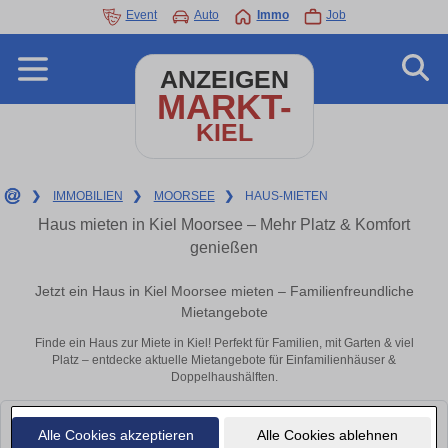
Event
Auto
Immo
Job
ANZEIGEN
MARKT-
KIEL
❯
IMMOBILIEN
❯
MOORSEE
❯
HAUS-MIETEN
Haus mieten in Kiel Moorsee – Mehr Platz & Komfort
genießen
Jetzt ein Haus in Kiel Moorsee mieten – Familienfreundliche
Mietangebote
Finde ein Haus zur Miete in Kiel! Perfekt für Familien, mit Garten & viel
Platz – entdecke aktuelle Mietangebote für Einfamilienhäuser &
Doppelhaushälften.
Leider konnten wir derzeit keine passenden Objekte finden. Schauen Sie
Alle Cookies akzeptieren
Alle Cookies ablehnen
bald wieder vorbei!