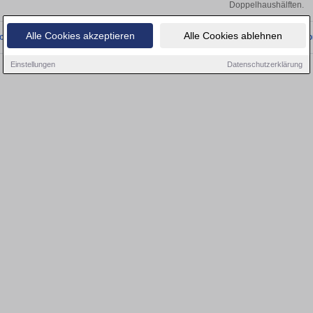
Doppelhaushälften.
Alle Cookies akzeptieren
Alle Cookies ablehnen
onnten wir derzeit keine passenden Objekte finden. Schauen Sie bald wieder vo
Einstellungen
Datenschutzerklärung