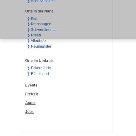
❯ Schreventeich
Orte in der Nähe
❯ Kiel
❯ Kronshagen
❯ Schwentinental
❯ Preetz
❯ Altenholz
❯ Neumünster
Orte im Umkreis
❯ Eckernförde
❯ Büdelsdorf
Events
Freizeit
Autos
Jobs