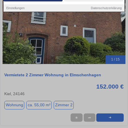
Einstellungen
Datenschutzerklärung
1 / 15
Vermietete 2 Zimmer Wohnung in Elmschenhagen
152.000 €
Kiel, 24146
Wohnung
ca. 55,00 m²
Zimmer 2
★
➦
➜