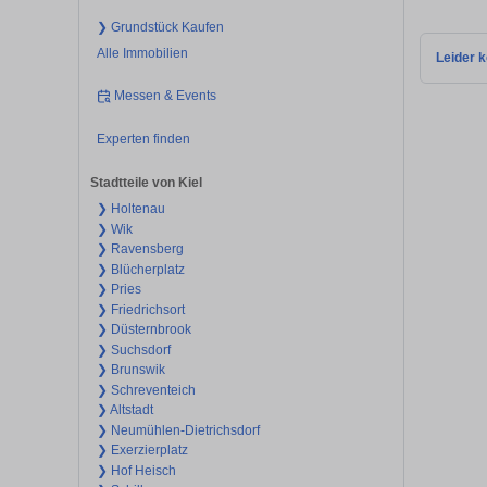
❯ Grundstück Kaufen
Alle Immobilien
Leider k
Messen & Events
Experten finden
Stadtteile von Kiel
❯ Holtenau
❯ Wik
❯ Ravensberg
❯ Blücherplatz
❯ Pries
❯ Friedrichsort
❯ Düsternbrook
❯ Suchsdorf
❯ Brunswik
❯ Schreventeich
❯ Altstadt
❯ Neumühlen-Dietrichsdorf
❯ Exerzierplatz
❯ Hof Heisch