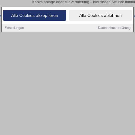
Kapitalanlage oder zur Vermietung – hier finden Sie Ihre Immob
Alle Cookies akzeptieren
Alle Cookies ablehnen
onnten wir derzeit keine passenden Objekte finden. Schauen Sie bald wieder vo
Einstellungen
Datenschutzerklärung