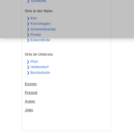
❯ Schilksee
Orte in der Nähe
❯ Kiel
❯ Kronshagen
❯ Schwentinental
❯ Preetz
❯ Eckernförde
Orte im Umkreis
❯ Plön
❯ Heikendorf
❯ Bordesholm
Events
Freizeit
Autos
Jobs