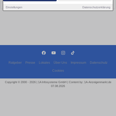
bald wieder vorbei!
Einstellungen
Datenschutzerklärung
Ratgeber
Presse
Lokales
Über Uns
Impressum
Datenschutz
Cookies
Copyright © 2000 - 2026 | 1A Infosysteme GmbH | Content by: 1A-Anzeigenmarkt.de
07.08.2026