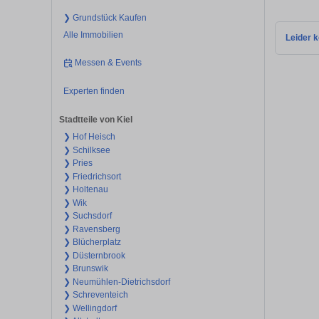
❯ Grundstück Kaufen
Alle Immobilien
Leider k
Messen & Events
Experten finden
Stadtteile von Kiel
❯ Hof Heisch
❯ Schilksee
❯ Pries
❯ Friedrichsort
❯ Holtenau
❯ Wik
❯ Suchsdorf
❯ Ravensberg
❯ Blücherplatz
❯ Düsternbrook
❯ Brunswik
❯ Neumühlen-Dietrichsdorf
❯ Schreventeich
❯ Wellingdorf