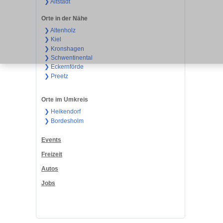
❯ Altstadt
Orte in der Nähe
❯ Altenholz
❯ Kiel
❯ Kronshagen
❯ Schwentinental
❯ Eckernförde
❯ Preetz
Orte im Umkreis
❯ Heikendorf
❯ Bordesholm
Events
Freizeit
Autos
Jobs