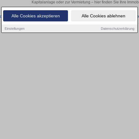
Kapitalanlage oder zur Vermietung – hier finden Sie Ihre Immobi
Alle Cookies akzeptieren
Alle Cookies ablehnen
onnten wir derzeit keine passenden Objekte finden. Schauen Sie bald wieder vo
Einstellungen
Datenschutzerklärung