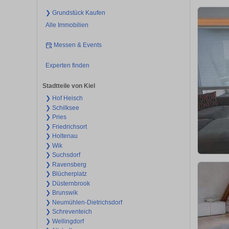
❯ Grundstück Kaufen
Alle Immobilien
Messen & Events
Experten finden
Stadtteile von Kiel
❯ Hof Heisch
❯ Schilksee
❯ Pries
❯ Friedrichsort
❯ Holtenau
❯ Wik
❯ Suchsdorf
❯ Ravensberg
❯ Blücherplatz
❯ Düsternbrook
❯ Brunswik
❯ Neumühlen-Dietrichsdorf
❯ Schreventeich
❯ Wellingdorf