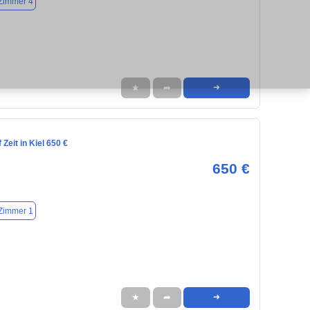
Zimmer 4
★
➦
➜
Zeit in Kiel 650 €
650 €
Zimmer 1
★
➦
➜