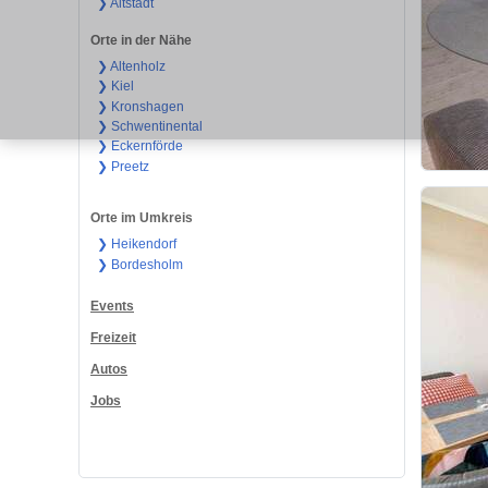
❯ Altstadt
Orte in der Nähe
❯ Altenholz
❯ Kiel
❯ Kronshagen
❯ Schwentinental
❯ Eckernförde
❯ Preetz
Orte im Umkreis
❯ Heikendorf
❯ Bordesholm
Events
Freizeit
Autos
Jobs