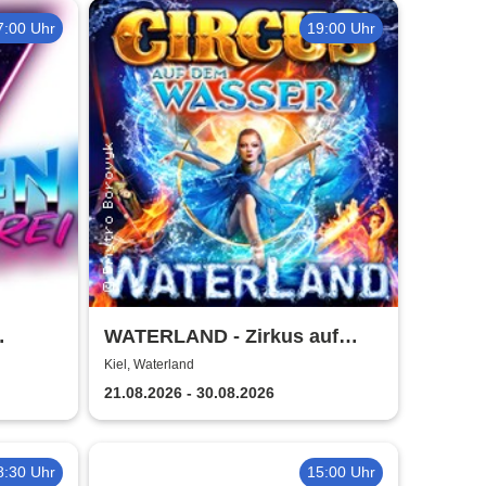
7:00 Uhr
19:00 Uhr
WATERLAND - Zirkus auf
dem Wasser | Kiel
Kiel, Waterland
21.08.2026 - 30.08.2026
8:30 Uhr
15:00 Uhr