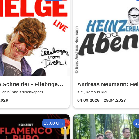
 Schneider - Ellebogen
Andreas Neumann: Hei
Tich
Erhardt Dinner Show
eilichtbühne Krusenkoppel
Kiel, Rathaus Kiel
2026
04.09.2026 - 29.04.2027
19:00 Uhr
2