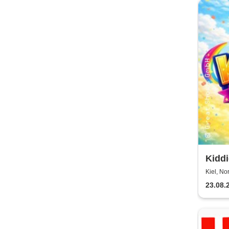
Kiddi
Kinde
Kiel, No
Kiel
23.08.