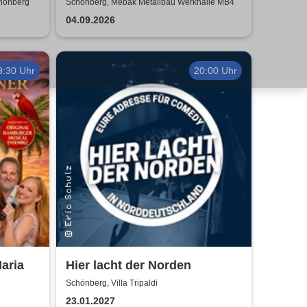
Life
chönberg
Schönberg, Mebak Metallbau Werkhalle MB4
04.09.2026
9:30 Uhr
20:00 Uhr
aria
Hier lacht der Norden
Schönberg, Villa Tripaldi
23.01.2027