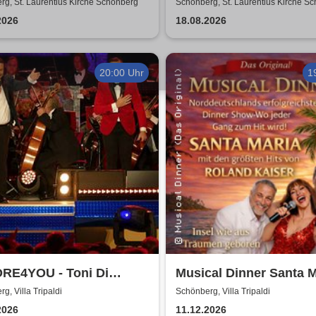
Flöten
Hamburg
g, St. Laurentius Kirche Schönberg
Schönberg, St. Laurentius Kirche S
2026
18.08.2026
20:00 Uhr
1
RE4YOU - Toni Di
Musical Dinner Santa M
i & Pietro Pato
g, Villa Tripaldi
Schönberg, Villa Tripaldi
2026
11.12.2026