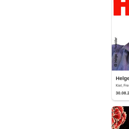
Helge
vom 
Kiel, Fr
30.08.