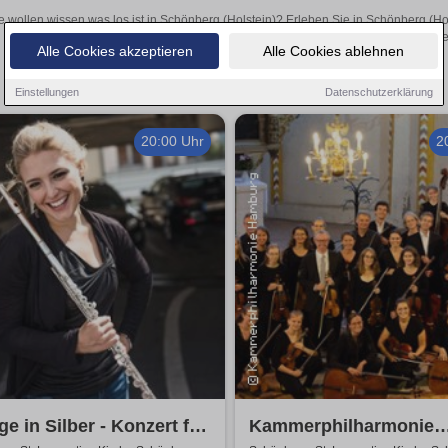
e wollen wissen was los ist in Schönberg (Holstein)? Erleben Sie in Schönberg (Ho
inspirierende Theateraufführungen oder aufregende Veranstaltungen in Schönberg 
Alle Cookies akzeptieren
Alle Cookies ablehnen
Einstellungen
Datenschutzerklärung
20:00 Uhr
2
ge in Silber - Konzert für
Kammerphilharmonie