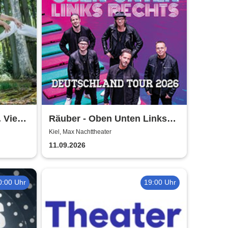
 Vier
Räuber - Oben Unten Links
s.
Rechts
Kiel, Max Nachttheater
11.09.2026
0:00 Uhr
19:00 Uhr