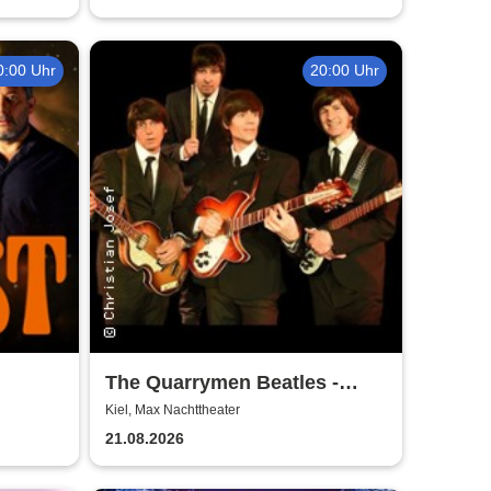
0:00 Uhr
20:00 Uhr
The Quarrymen Beatles -
Beatlemania is back
Kiel, Max Nachttheater
21.08.2026