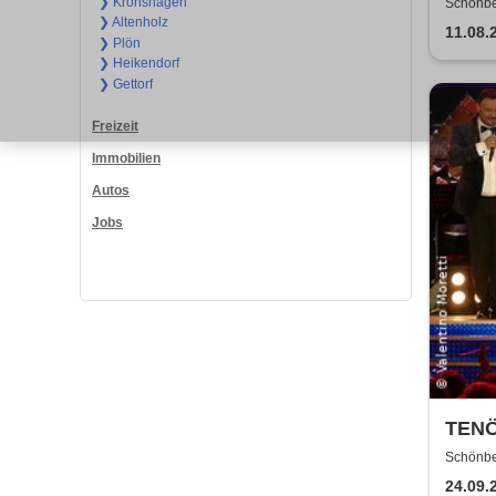
zwei 
❯ Kronshagen
Schönber
❯ Altenholz
11.08.
❯ Plön
❯ Heikendorf
❯ Gettorf
Freizeit
Immobilien
Autos
Jobs
TENÖ
Napol
Schönber
24.09.