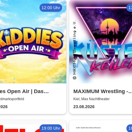
12:00 Uhr
1
es Open Air | Das
MAXIMUM Wrestling -
r- & Familienfestival in
Küstenkeilerei '26
rdmarksportfeld
Kiel, Max Nachttheater
2026
23.08.2026
19:00 Uhr
1