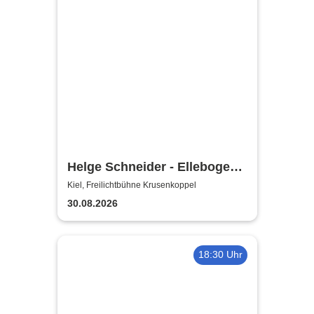
Helge Schneider - Ellebogen
vom Tich
Kiel, Freilichtbühne Krusenkoppel
30.08.2026
18:30 Uhr