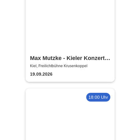
Max Mutzke - Kieler Konzert
gegen die Kälte
Kiel, Freilichtbühne Krusenkoppel
19.09.2026
18:00 Uhr