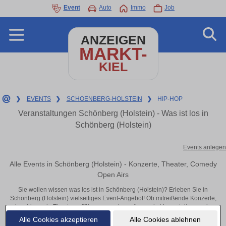
Event
Auto
Immo
Job
ANZEIGEN
MARKT-
KIEL
❯
EVENTS
❯
SCHOENBERG-HOLSTEIN
❯
HIP-HOP
Veranstaltungen Schönberg (Holstein) - Was ist los in
Schönberg (Holstein)
Events anlegen
Alle Events in Schönberg (Holstein) - Konzerte, Theater, Comedy
Open Airs
Sie wollen wissen was los ist in Schönberg (Holstein)? Erleben Sie in
Schönberg (Holstein) vielseitiges Event-Angebot! Ob mitreißende Konzerte,
inspirierende Theateraufführungen oder aufregende Veranstaltungen in
Schönberg (Holstein) – hier finden alles im Überblick und Tickets.
Alle Cookies akzeptieren
Alle Cookies ablehnen