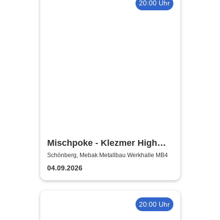
20:00 Uhr
Mischpoke - Klezmer High
Life
Schönberg, Mebak Metallbau Werkhalle MB4
04.09.2026
20:00 Uhr