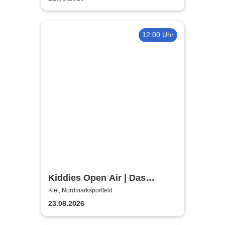
12:00 Uhr
Kiddies Open Air | Das
Kinder- & Familienfestival in
Kiel, Nordmarksportfeld
Kiel
23.08.2026