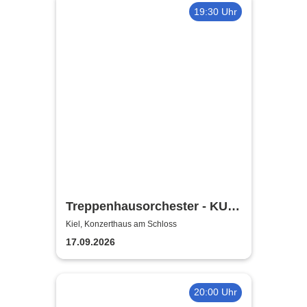
19:30 Uhr
Treppenhausorchester - KULT
| Theater Kiel
Kiel, Konzerthaus am Schloss
17.09.2026
20:00 Uhr