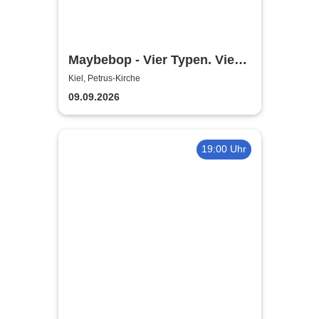
Maybebop - Vier Typen. Vier
Mikrofone. Sonst nichts.
Kiel, Petrus-Kirche
09.09.2026
19:00 Uhr