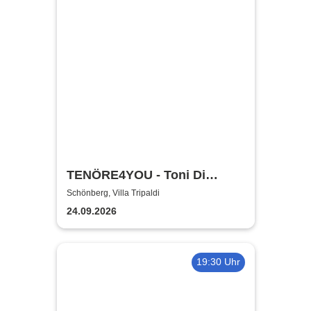
TENÖRE4YOU - Toni Di
Napoli & Pietro Pato
Schönberg, Villa Tripaldi
24.09.2026
19:30 Uhr