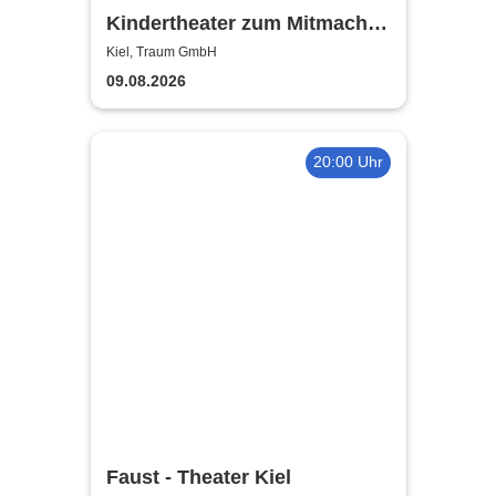
Kindertheater zum Mitmachen
| Traum GmbH
Kiel, Traum GmbH
09.08.2026
20:00 Uhr
Faust - Theater Kiel