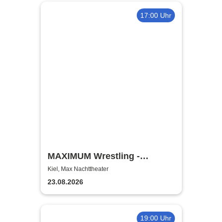
17:00 Uhr
MAXIMUM Wrestling -
Küstenkeilerei '26
Kiel, Max Nachttheater
23.08.2026
19:00 Uhr