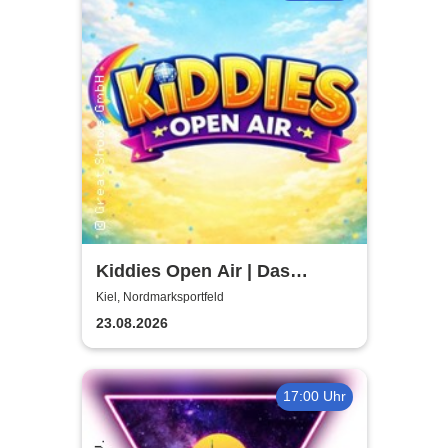
Kiddies Open Air | Das
Kinder- & Familienfestival in
Kiel, Nordmarksportfeld
Kiel
23.08.2026
17:00 Uhr