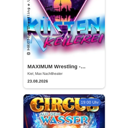
MAXIMUM Wrestling -
Küstenkeilerei '26
Kiel, Max Nachttheater
23.08.2026
19:00 Uhr