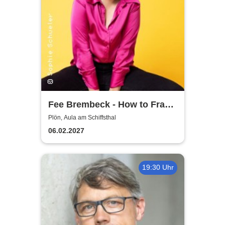
Fee Brembeck - How to Frau
– Das Tutorial, nach dem
Plön, Aula am Schiffsthal
niemand gefragt hat
06.02.2027
19:30 Uhr