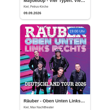
Maybebop - Vier Typen. Vier
Mikrofone. Sonst nichts.
Kiel, Petrus-Kirche
09.09.2026
19:00 Uhr
Räuber - Oben Unten Links
Rechts
Kiel, Max Nachttheater