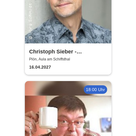
Christoph Sieber -
Weitermachen!
Plön, Aula am Schiffsthal
16.04.2027
18:00 Uhr