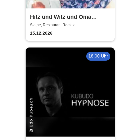
Hitz und Witz und Oma
Gertrud | Restaurant Remise
Stolpe, Restaurant Remise
15.12.2026
18:00 Uhr