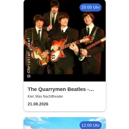
20:00 Uhr
The Quarrymen Beatles -
Beatlemania is back
Kiel, Max Nachttheater
21.08.2026
12:00 Uhr