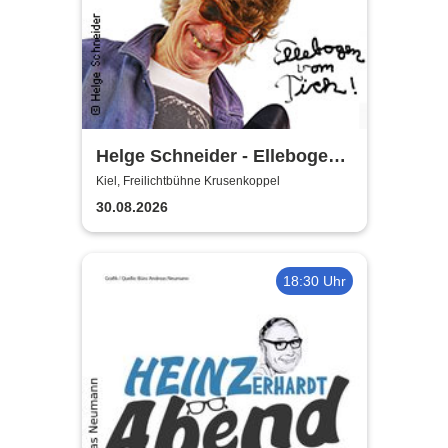
Helge Schneider - Ellebogen
vom Tich
Kiel, Freilichtbühne Krusenkoppel
30.08.2026
18:30 Uhr