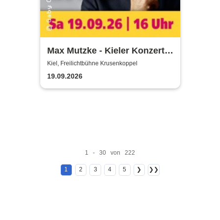
Max Mutzke - Kieler Konzert
gegen die Kälte
Kiel, Freilichtbühne Krusenkoppel
19.09.2026
1 - 30 von 222
1
2
3
4
5
❯
❯❯