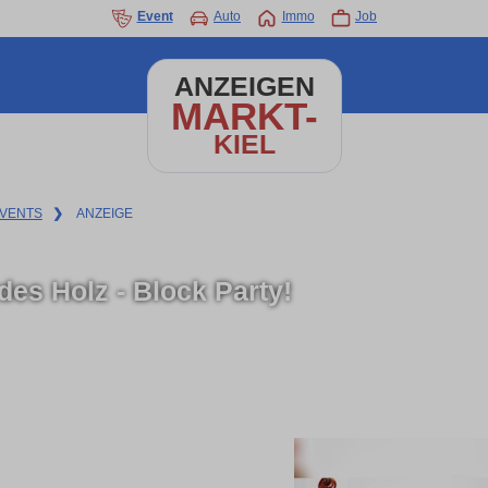
Event
Auto
Immo
Job
ANZEIGEN
MARKT-
KIEL
VENTS
❯
ANZEIGE
des Holz - Block Party!