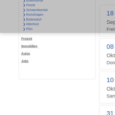
❯ Eckernförde
❯ Preetz
❯ Schwentinental
18
❯ Kronshagen
❯ Büdelsdorf
Se
❯ Altenholz
Frei
❯ Plön
Freizeit
08
Immobilien
Autos
Okt
Jobs
Don
10
Okt
Sam
31