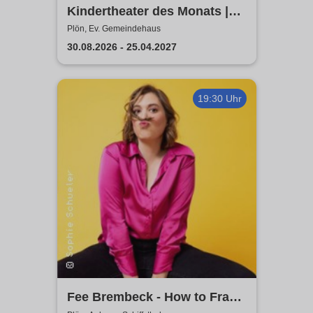
Kindertheater des Monats |
Ev. Gemeindehaus
Plön, Ev. Gemeindehaus
30.08.2026 - 25.04.2027
19:30 Uhr
Fee Brembeck - How to Frau