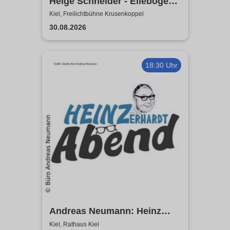
Helge Schneider - Ellebogen
vom Tich
Kiel, Freilichtbühne Krusenkoppel
30.08.2026
18:30 Uhr
Andreas Neumann: Heinz
Erhardt Dinner Show
Kiel, Rathaus Kiel