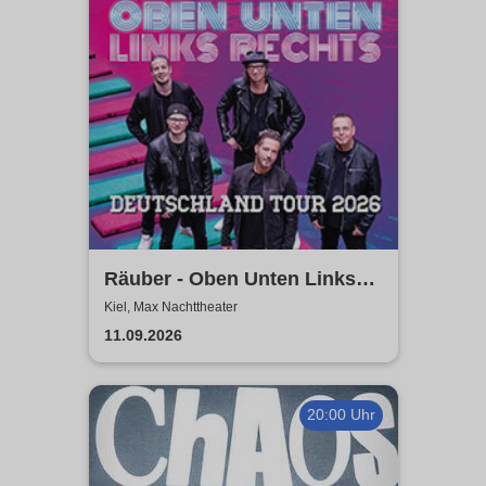
Räuber - Oben Unten Links
Rechts
Kiel, Max Nachttheater
11.09.2026
20:00 Uhr