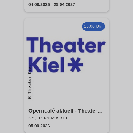
04.09.2026 - 29.04.2027
15:00 Uhr
Operncafé aktuell - Theater
Kiel
Kiel, OPERNHAUS KIEL
05.09.2026