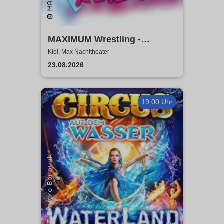
MAXIMUM Wrestling -
Küstenkeilerei '26
Kiel, Max Nachttheater
23.08.2026
19:00 Uhr