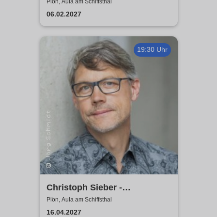
– Das Tutorial, nach dem
Plön, Aula am Schiffsthal
niemand gefragt hat
06.02.2027
19:30 Uhr
Christoph Sieber -
Weitermachen!
Plön, Aula am Schiffsthal
16.04.2027