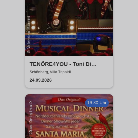
TENÖRE4YOU - Toni Di
Napoli & Pietro Pato
Schönberg, Villa Tripaldi
24.09.2026
19:30 Uhr