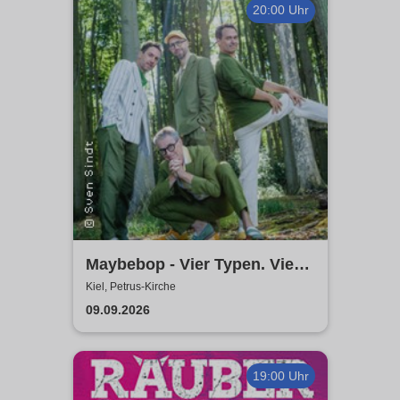
20:00 Uhr
Maybebop - Vier Typen. Vier
Mikrofone. Sonst nichts.
Kiel, Petrus-Kirche
09.09.2026
19:00 Uhr