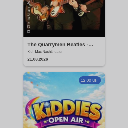
The Quarrymen Beatles -
Beatlemania is back
Kiel, Max Nachttheater
21.08.2026
12:00 Uhr