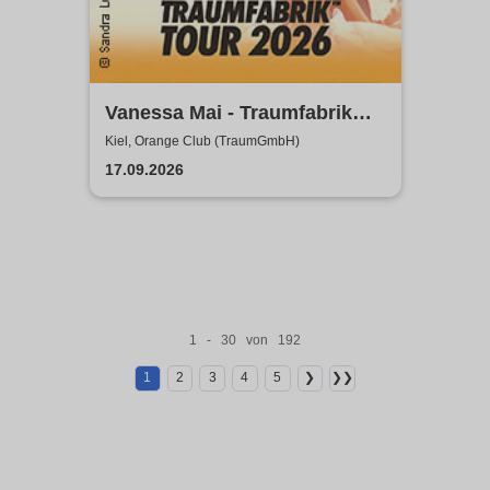
Vanessa Mai - Traumfabrik
Tour 2026
Kiel, Orange Club (TraumGmbH)
17.09.2026
1 - 30 von 192
1
2
3
4
5
❯
❯❯