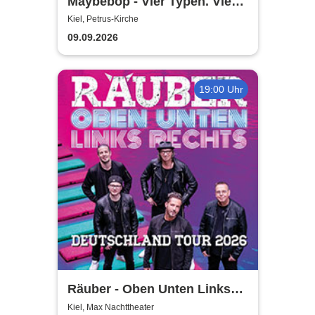
Maybebop - Vier Typen. Vier
Mikrofone. Sonst nichts.
Kiel, Petrus-Kirche
09.09.2026
19:00 Uhr
Räuber - Oben Unten Links
Rechts
Kiel, Max Nachttheater