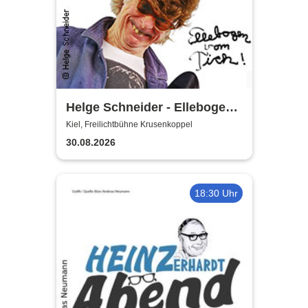
Helge Schneider - Ellebogen
vom Tich
Kiel, Freilichtbühne Krusenkoppel
30.08.2026
18:30 Uhr