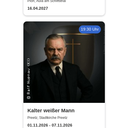
Weitermachen!
Plön, Aula am Schiffsthal
16.04.2027
19:30 Uhr
Kalter weißer Mann
Preetz, Stadtkirche Preetz
01.11.2026 - 07.11.2026