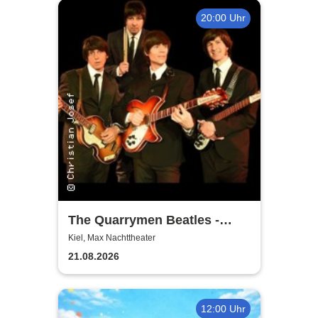
20:00 Uhr
The Quarrymen Beatles -
Beatlemania is back
Kiel, Max Nachttheater
21.08.2026
12:00 Uhr