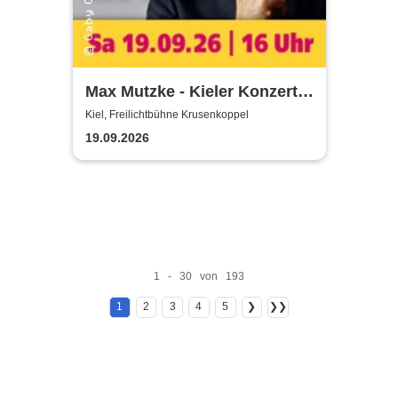
Max Mutzke - Kieler Konzert
gegen die Kälte
Kiel, Freilichtbühne Krusenkoppel
19.09.2026
1 - 30 von 193
1
2
3
4
5
❯
❯❯