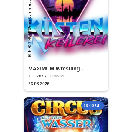
MAXIMUM Wrestling -
Küstenkeilerei '26
Kiel, Max Nachttheater
23.08.2026
19:00 Uhr