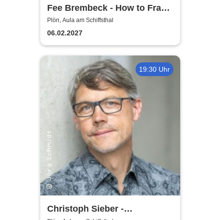
Fee Brembeck - How to Frau
– Das Tutorial, nach dem
Plön, Aula am Schiffsthal
niemand gefragt hat
06.02.2027
19:30 Uhr
Christoph Sieber -