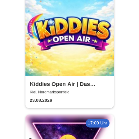
Kiddies Open Air | Das
Kinder- & Familienfestival in
Kiel, Nordmarksportfeld
Kiel
23.08.2026
17:00 Uhr