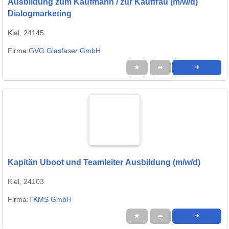
Ausbildung zum Kaufmann / zur Kauffrau (m/w/d)
Dialogmarketing
Kiel, 24145
Firma:
GVG Glasfaser GmbH
★
➦
➜
Kapitän Uboot und Teamleiter Ausbildung (m/w/d)
Kiel, 24103
Firma:
TKMS GmbH
★
➦
➜