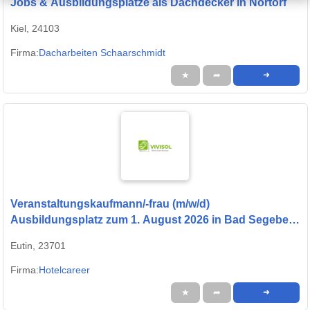
Jobs & Ausbildungsplätze als Dachdecker in Nortorf
Kiel, 24103
Firma:
Dacharbeiten Schaarschmidt
★
➦
➜
Veranstaltungskaufmann/-frau (m/w/d)
Ausbildungsplatz zum 1. August 2026 in Bad Segeberg
bei presented by StepStone
Eutin, 23701
Firma:
Hotelcareer
★
➦
➜