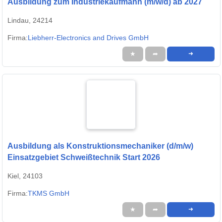
Ausbildung zum Industriekaufmann (m/w/d) ab 2027
Lindau, 24214
Firma:
Liebherr-Electronics and Drives GmbH
★
➦
➜
Ausbildung als Konstruktionsmechaniker (d/m/w)
Einsatzgebiet Schweißtechnik Start 2026
Kiel, 24103
Firma:
TKMS GmbH
★
➦
➜