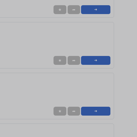
★
➦
➜
★
➦
➜
★
➦
➜