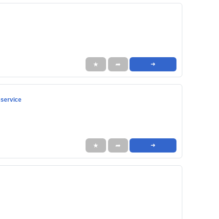
★
➦
➜
sservice
★
➦
➜