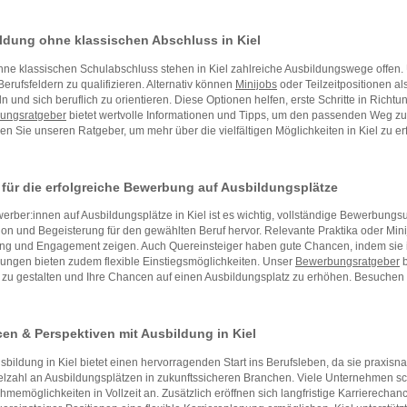
ldung ohne klassischen Abschluss in Kiel
ne klassischen Schulabschluss stehen in Kiel zahlreiche Ausbildungswege offen.
erufsfeldern zu qualifizieren. Alternativ können
Minijobs
oder Teilzeitpositionen a
 und sich beruflich zu orientieren. Diese Optionen helfen, erste Schritte in Richtu
dungsratgeber
bietet wertvolle Informationen und Tipps, um den passenden Weg zu
n Sie unseren Ratgeber, um mehr über die vielfältigen Möglichkeiten in Kiel zu er
 für die erfolgreiche Bewerbung auf Ausbildungsplätze
erber:innen auf Ausbildungsplätze in Kiel ist es wichtig, vollständige Bewerbung
ion und Begeisterung für den gewählten Beruf hervor. Relevante Praktika oder Mini
ng und Engagement zeigen. Auch Quereinsteiger haben gute Chancen, indem sie ih
ungen bieten zudem flexible Einstiegsmöglichkeiten. Unser
Bewerbungsratgeber
b
 zu gestalten und Ihre Chancen auf einen Ausbildungsplatz zu erhöhen. Besuchen 
en & Perspektiven mit Ausbildung in Kiel
sbildung in Kiel bietet einen hervorragenden Start ins Berufsleben, da sie praxisn
elzahl an Ausbildungsplätzen in zukunftssicheren Branchen. Viele Unternehmen sc
memöglichkeiten in Vollzeit an. Zusätzlich eröffnen sich langfristige Karrierechan