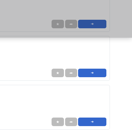
★
➦
➜
★
➦
➜
★
➦
➜