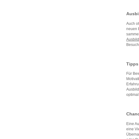
Ausbi
Auch oh
neuen B
sammeln
Ausbil
Besuche
Tipps
Für Bew
Motivat
Erfahru
Ausbild
optimal
Chanc
Eine Au
eine Vi
Übernah