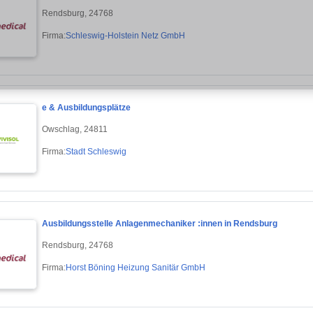
Rendsburg, 24768
Firma:
Schleswig-Holstein Netz GmbH
e & Ausbildungsplätze
Owschlag, 24811
Firma:
Stadt Schleswig
Ausbildungsstelle Anlagenmechaniker :innen in Rendsburg
Rendsburg, 24768
Firma:
Horst Böning Heizung Sanitär GmbH