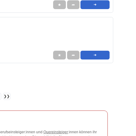
★
➦
➜
★
➦
➜
❯❯
Berufseinsteiger:innen und
Quereinsteiger
:innen können ihr