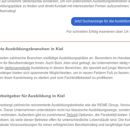
il auf unserem Stellenportal einstellen, um von potenziellen Ausbildungsbetriebe
ildungsplätze zu finden und direkt Kontakt mit interessierten Firmen aufzunehmen. 
fseinstieg!
Jetzt Suchanzeige für die Ausbildu
Für schnellen Erfolg inserieren über 1A-
bte Ausbildungsbranchen in Kiel
 bieten zahlreiche Branchen vielfältige Ausbildungsplätze an. Besonders im Handwe
 für Berufseinsteiger:innen. Auch Büro Jobs sind gefragt, da Unternehmen stetig 
nde
stellenangebote
Ausbildung in diesen Bereichen, die speziell auf junge Mensch
steiger bieten sich spannende Möglichkeiten, um in neuen Feldern Fuß zu fassen.
n Ihren Karriereweg zu starten und vom Fachkräftebedarf zu profitieren.
rbeitgeber für Ausbildung in Kiel
herbergt zahlreiche renommierte Ausbildungsbetriebe wie die REWE Group, Vonovia
n. Diese Unternehmen unterstützen nicht nur klassische Ausbildungswege, sonder
l verbinden. Außerdem gibt es zunehmend
Teilzeit
-Optionen, die Flexibilität biete
tiven, da viele dieser Betriebe offen für unterschiedliche Lebensläufe sind. Die K
 ideale Voraussetzungen für einen erfolgreichen Berufseinstieg und langfristige K