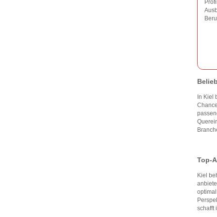
Prof
Ausb
Beru
Belie
In Kiel
Chancen
passe
Querein
Branche
Top-A
Kiel be
anbiete
optima
Perspek
schafft