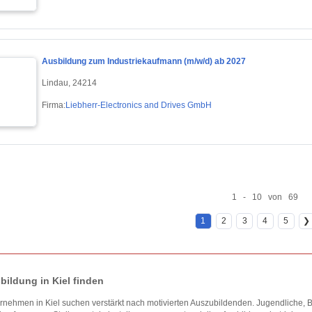
Ausbildung zum Industriekaufmann (m/w/d) ab 2027
Lindau, 24214
Firma:
Liebherr-Electronics and Drives GmbH
1 - 10 von 69
1
2
3
4
5
❯
bildung in Kiel finden
rnehmen in Kiel suchen verstärkt nach motivierten Auszubildenden. Jugendliche, 