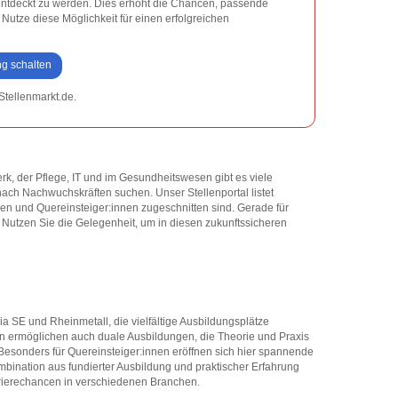
n entdeckt zu werden. Dies erhöht die Chancen, passende
Nutze diese Möglichkeit für einen erfolgreichen
ng schalten
Stellenmarkt.de.
rk, der Pflege, IT und im Gesundheitswesen gibt es viele
nach Nachwuchskräften suchen. Unser Stellenportal listet
en und Quereinsteiger:innen zugeschnitten sind. Gerade für
 Nutzen Sie die Gelegenheit, um in diesen zukunftssicheren
 SE und Rheinmetall, die vielfältige Ausbildungsplätze
n ermöglichen auch duale Ausbildungen, die Theorie und Praxis
n. Besonders für Quereinsteiger:innen eröffnen sich hier spannende
ombination aus fundierter Ausbildung und praktischer Erfahrung
arrierechancen in verschiedenen Branchen.