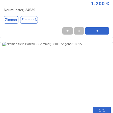
1.200 €
Neumünster, 24539
Zimmer
Zimmer 3
★
➦
➜
1 / 1