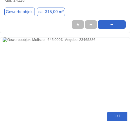
Kiel, 24118
Gewerbeobjekt
ca. 315,00 m²
★
➦
➜
1 / 1