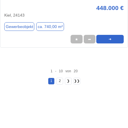
448.000 €
Kiel, 24143
Gewerbeobjekt
ca. 740,00 m²
★
➦
➜
1 - 10 von 20
1
2
❯
❯❯