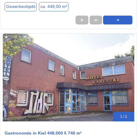
Gewerbeobjekt
ca. 448,00 m²
★
➦
➜
1 / 1
Gastronomie in Kiel 448.000 € 740 m²