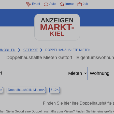
Event
Auto
Immo
Job
ANZEIGEN
MARKT-
KIEL
MMOBILIEN
❯
GETTORF
❯
DOPPELHAUSHÄLFTE-MIETEN
Doppelhaushälfte Mieten Gettorf - Eigentumswohnung
×
×
×
Doppelhaushälfte Mieten
5,12
Finden Sie hier Ihre Doppelhaushälfte 
hen Sie in Gettorf eine Doppelhaushälfte zum Mieten? Finden Sie hier eine groß