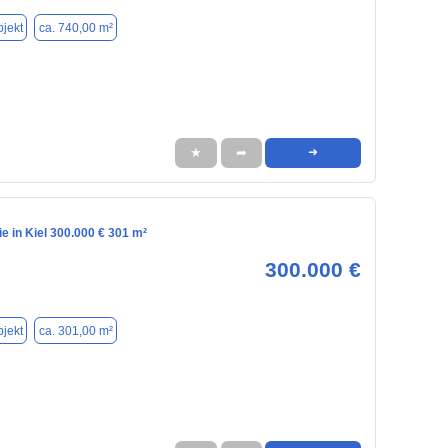
jekt
ca. 740,00 m²
★
➦
➜
 in Kiel 300.000 € 301 m²
300.000 €
jekt
ca. 301,00 m²