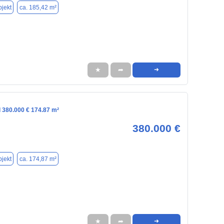
jekt
ca. 185,42 m²
★
➦
➜
l 380.000 € 174.87 m²
380.000 €
jekt
ca. 174,87 m²
★
➦
➜