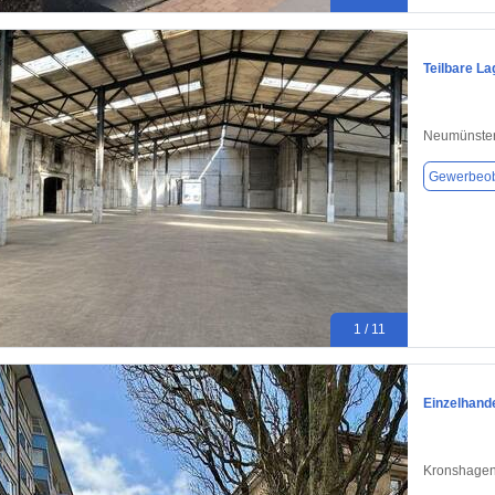
Teilbare L
Neumünster
Gewerbeob
1 / 11
Einzelhand
Kronshagen