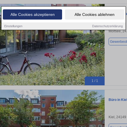
Einzelhande
Alle Cookies akzeptieren
Alle Cookies ablehnen
Einstellungen
Datenschutzerklärung
Molfsee, 2
Gewerbeob
1 / 1
Büro in Kie
Kiel, 24149