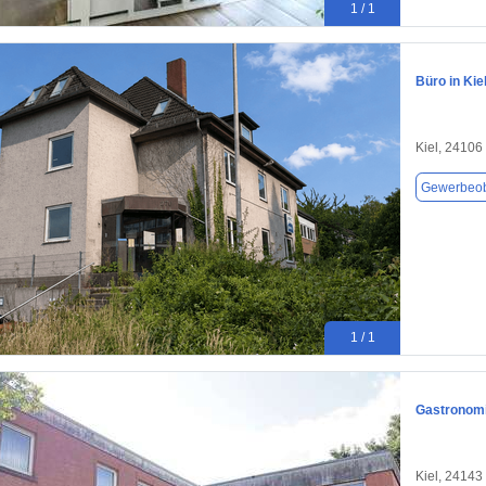
1 / 1
Büro in Kie
Kiel, 24106
Gewerbeob
1 / 1
Gastronomie
Kiel, 24143