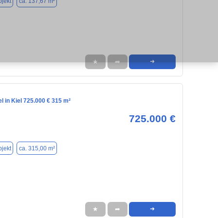
jekt
ca. 137,67 m²
★
➦
➜
l in Kiel 725.000 € 315 m²
725.000 €
jekt
ca. 315,00 m²
★
➦
➜