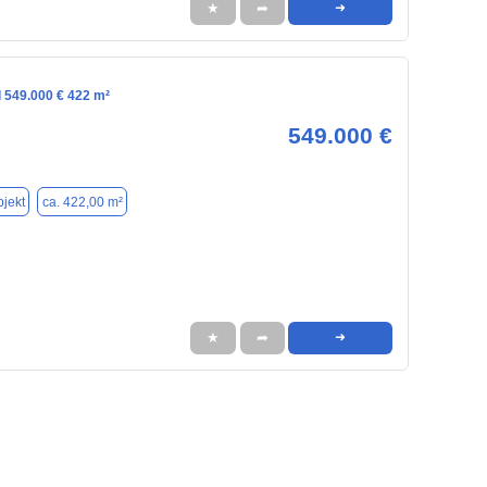
★
➦
➜
l 549.000 € 422 m²
549.000 €
jekt
ca. 422,00 m²
★
➦
➜