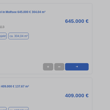
l in Molfsee 645.000 € 304.04 m²
645.000 €
4113
jekt
ca. 304,04 m²
★
➦
➜
l 409.000 € 137.67 m²
409.000 €