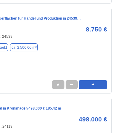
agerflächen für Handel und Produktion in 24539…
8.750 €
, 24539
jekt
ca. 2.500,00 m²
★
➦
➜
el in Kronshagen 498.000 € 185.42 m²
498.000 €
, 24119