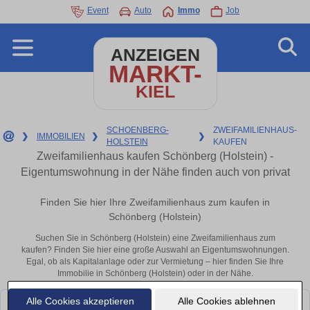
Event
Auto
Immo
Job
ANZEIGEN
MARKT-
KIEL
SCHOENBERG-
ZWEIFAMILIENHAUS-
❯
IMMOBILIEN
❯
❯
HOLSTEIN
KAUFEN
Zweifamilienhaus kaufen Schönberg (Holstein) -
Eigentumswohnung in der Nähe finden auch von privat
Finden Sie hier Ihre Zweifamilienhaus zum kaufen in
Schönberg (Holstein)
Suchen Sie in Schönberg (Holstein) eine Zweifamilienhaus zum
kaufen? Finden Sie hier eine große Auswahl an Eigentumswohnungen.
Egal, ob als Kapitalanlage oder zur Vermietung – hier finden Sie Ihre
Immobilie in Schönberg (Holstein) oder in der Nähe.
Alle Cookies akzeptieren
Alle Cookies ablehnen
Leider konnten wir derzeit keine passenden Objekte finden. Schauen Sie