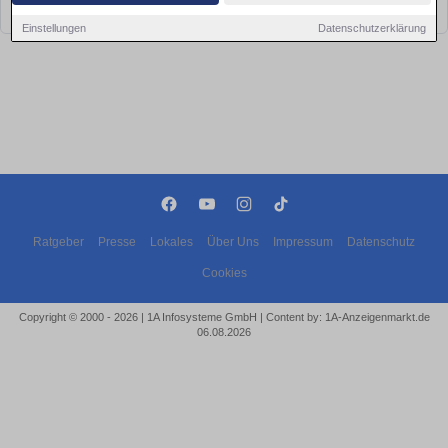
bald wieder vorbei!
Einstellungen
Datenschutzerklärung
Ratgeber
Presse
Lokales
Über Uns
Impressum
Datenschutz
Cookies
Copyright © 2000 - 2026 | 1A Infosysteme GmbH | Content by: 1A-Anzeigenmarkt.de
06.08.2026