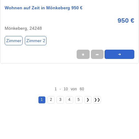
Wohnen auf Zeit in Mönkeberg 950 €
950 €
Mönkeberg, 24248
Zimmer
Zimmer 2
★
➦
➜
1 - 10 von 60
1
2
3
4
5
❯
❯❯