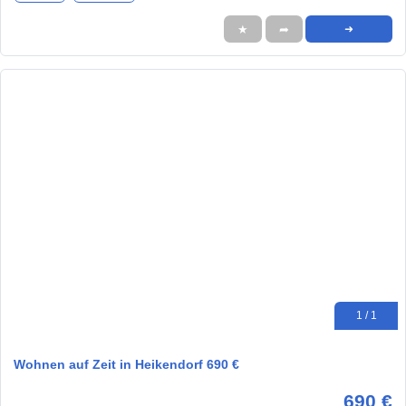
★
➦
➜
1 / 1
Wohnen auf Zeit in Heikendorf 690 €
690 €