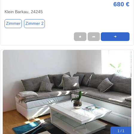
680 €
Klein Barkau, 24245
Zimmer
Zimmer 2
★
➦
➜
1 / 1