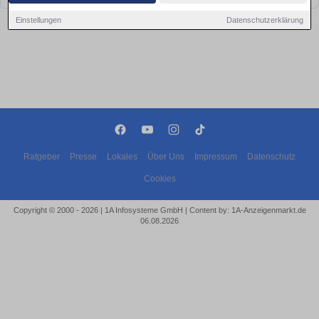
Einstellungen
Datenschutzerklärung
Ratgeber
Presse
Lokales
Über Uns
Impressum
Datenschutz
Cookies
Copyright © 2000 - 2026 | 1A Infosysteme GmbH | Content by: 1A-Anzeigenmarkt.de
06.08.2026