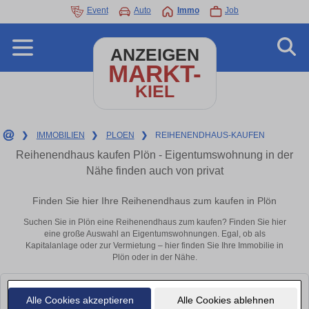
Event
Auto
Immo
Job
ANZEIGEN
MARKT-
KIEL
❯
IMMOBILIEN
❯
PLOEN
❯
REIHENENDHAUS-KAUFEN
Reihenendhaus kaufen Plön - Eigentumswohnung in der
Nähe finden auch von privat
Finden Sie hier Ihre Reihenendhaus zum kaufen in Plön
Suchen Sie in Plön eine Reihenendhaus zum kaufen? Finden Sie hier
eine große Auswahl an Eigentumswohnungen. Egal, ob als
Kapitalanlage oder zur Vermietung – hier finden Sie Ihre Immobilie in
Plön oder in der Nähe.
Leider konnten wir derzeit keine passenden Objekte finden. Schauen Sie
Alle Cookies akzeptieren
Alle Cookies ablehnen
bald wieder vorbei!