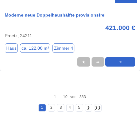
Moderne neue Doppelhaushälfte provisionsfrei
421.000 €
Preetz, 24211
Haus
ca. 122,00 m²
Zimmer 4
★
➦
➜
1 - 10 von 383
1
2
3
4
5
❯
❯❯