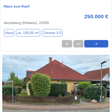
Haus zum Kauf
250.000 €
Ascheberg (Holstein), 24326
Haus
ca. 130,00 m²
Zimmer 5.5
★
➦
➜