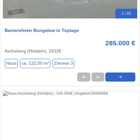
1 / 20
Barrierefreier Bungalow in Toplage
285.000 €
Ascheberg (Holstein), 24326
Haus
ca. 122,00 m²
Zimmer 3
★
➦
➜