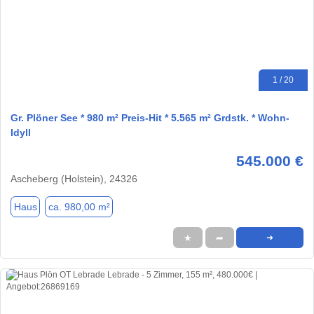
1 / 20
Gr. Plöner See * 980 m² Preis-Hit * 5.565 m² Grdstk. * Wohn-
Idyll
545.000 €
Ascheberg (Holstein), 24326
Haus
ca. 980,00 m²
★
➦
➜