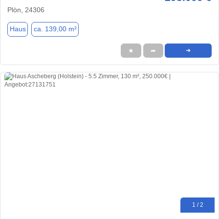
Plön, 24306
Haus
ca. 139,00 m²
★
➦
➜
1 / 2