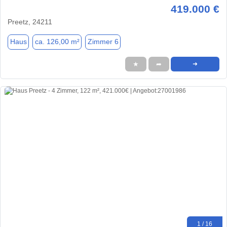
419.000 €
Preetz, 24211
Haus
ca. 126,00 m²
Zimmer 6
★
➦
➜
1 / 16