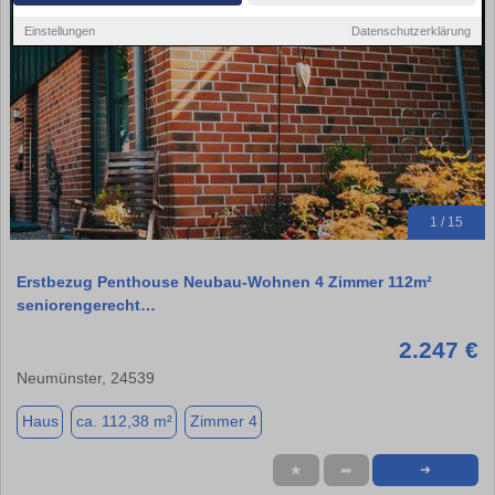
Einstellungen
Datenschutzerklärung
1 / 15
Erstbezug Penthouse Neubau-Wohnen 4 Zimmer 112m²
seniorengerecht…
2.247 €
Neumünster, 24539
Haus
ca. 112,38 m²
Zimmer 4
★
➦
➜