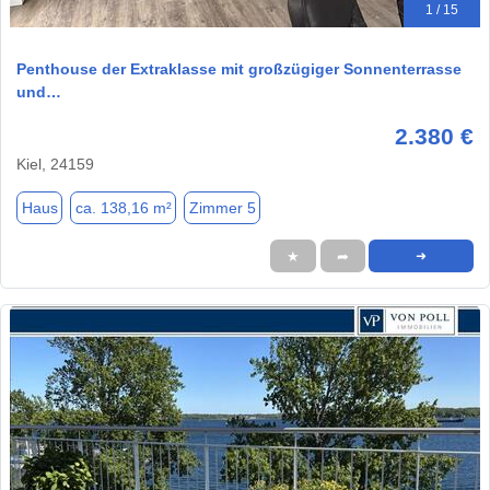
1 / 15
Penthouse der Extraklasse mit großzügiger Sonnenterrasse
und…
2.380 €
Kiel, 24159
Haus
ca. 138,16 m²
Zimmer 5
★
➦
➜