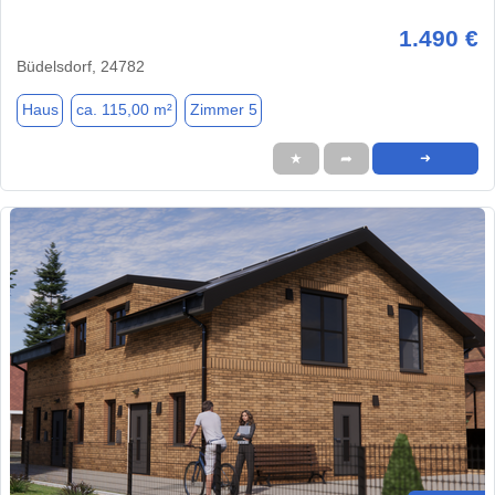
1.490 €
Büdelsdorf, 24782
Haus
ca. 115,00 m²
Zimmer 5
★
➦
➜