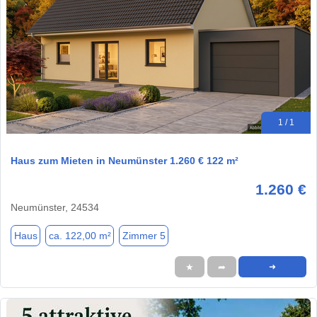
1 / 1
Haus zum Mieten in Neumünster 1.260 € 122 m²
1.260 €
Neumünster, 24534
Haus
ca. 122,00 m²
Zimmer 5
★
➦
➜