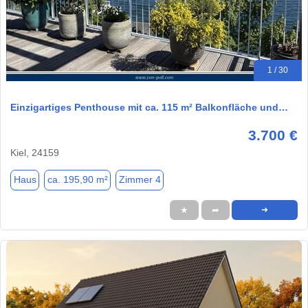
1 / 30
Einzigartiges Penthouse mit ca. 115 m² Balkonfläche und…
3.700 €
Kiel, 24159
Haus
ca. 195,90 m²
Zimmer 4
★
➦
➜