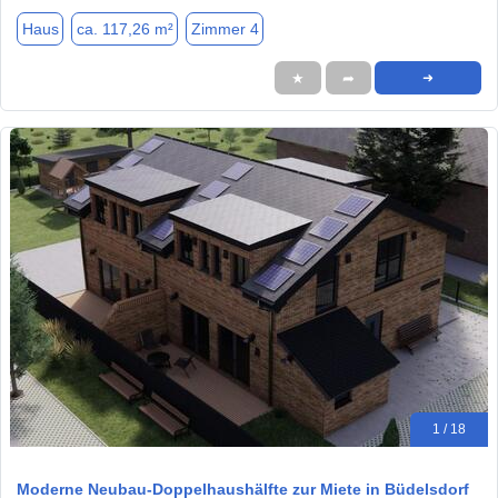
Haus
ca. 117,26 m²
Zimmer 4
★
➦
➜
1 / 18
Moderne Neubau-Doppelhaushälfte zur Miete in Büdelsdorf