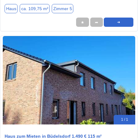
Haus
ca. 109,75 m²
Zimmer 5
★
➦
➜
1 / 1
Haus zum Mieten in Büdelsdorf 1.490 € 115 m²