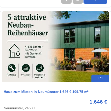
★
➦
➜
1 / 1
Haus zum Mieten in Neumünster 1.646 € 109.75 m²
1.646 €
Neumünster, 24539