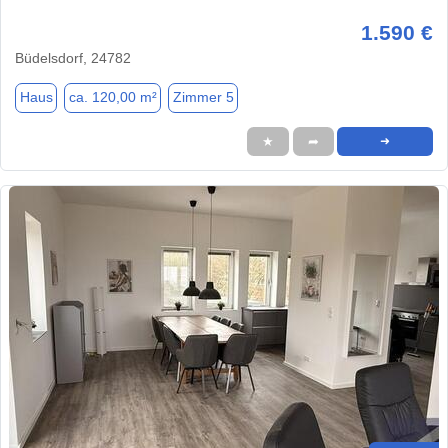
1.590 €
Büdelsdorf, 24782
Haus
ca. 120,00 m²
Zimmer 5
★
➦
➜