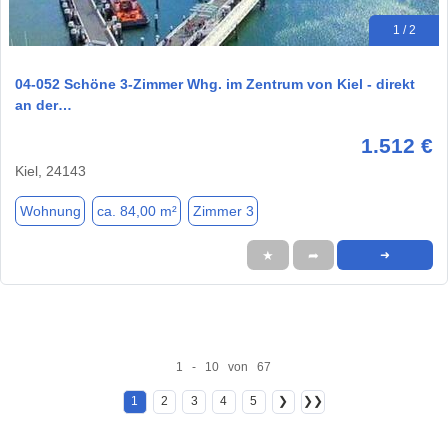
1 / 2
04-052 Schöne 3-Zimmer Whg. im Zentrum von Kiel - direkt
an der…
1.512 €
Kiel, 24143
Wohnung
ca. 84,00 m²
Zimmer 3
★
➦
➜
1 - 10 von 67
1
2
3
4
5
❯
❯❯