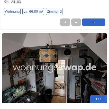
Kiel, 24103
Wohnung
ca. 66,00 m²
Zimmer 3
★
➦
➜
1 / 7