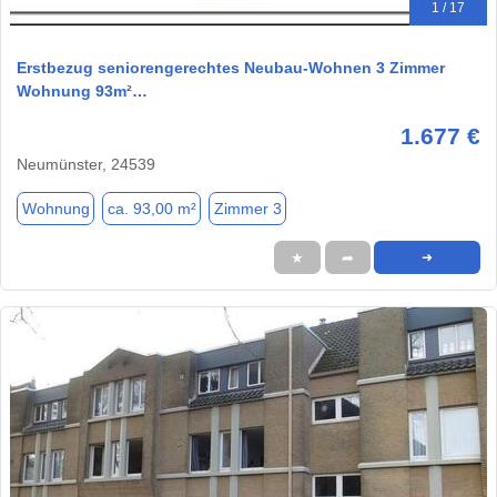
1 / 17
Erstbezug seniorengerechtes Neubau-Wohnen 3 Zimmer
Wohnung 93m²…
1.677 €
Neumünster, 24539
Wohnung
ca. 93,00 m²
Zimmer 3
★
➦
➜