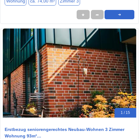
Wohnung
ca. 74,00 m²
Zimmer 3
★
➦
➜
1 / 15
Erstbezug seniorengerechtes Neubau-Wohnen 3 Zimmer
Wohnung 93m²…