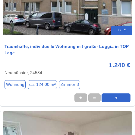
1 / 15
Traumhafte, individuelle Wohnung mit großer Loggia in TOP-
Lage
1.240 €
Neumünster, 24534
Wohnung
ca. 124,00 m²
Zimmer 3
★
➦
➜