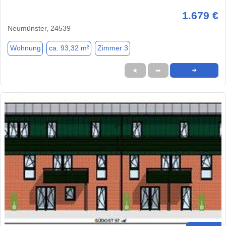
1.679 €
Neumünster, 24539
Wohnung
ca. 93,32 m²
Zimmer 3
★
➦
➜