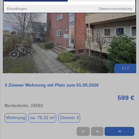
Einstellungen
Datenschutzerklärung
1 / 7
3 Zimmer Wohnung mit Platz zum 01.05.2026
599 €
Bordesholm, 24582
Wohnung
ca. 76,32 m²
Zimmer 3
★
➦
➜