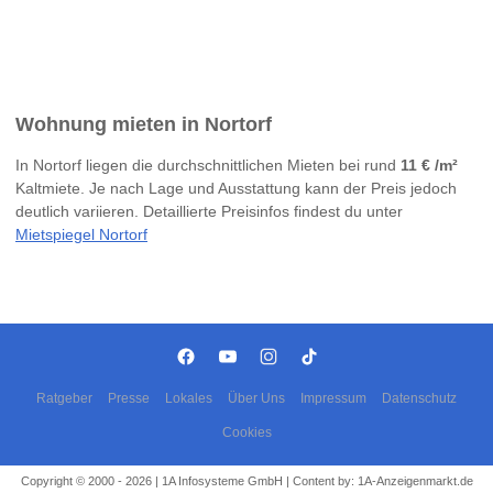
Wohnung mieten in Nortorf
In Nortorf liegen die durchschnittlichen Mieten bei rund
11 € /m²
Kaltmiete. Je nach Lage und Ausstattung kann der Preis jedoch
deutlich variieren. Detaillierte Preisinfos findest du unter
Mietspiegel Nortorf
Ratgeber
Presse
Lokales
Über Uns
Impressum
Datenschutz
Cookies
Copyright © 2000 - 2026 | 1A Infosysteme GmbH | Content by: 1A-Anzeigenmarkt.de