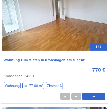
1 / 1
Wohnung zum Mieten in Kronshagen 770 € 77 m²
770 €
Kronshagen, 24119
Wohnung
ca. 77,00 m²
Zimmer 3
★
➦
➜