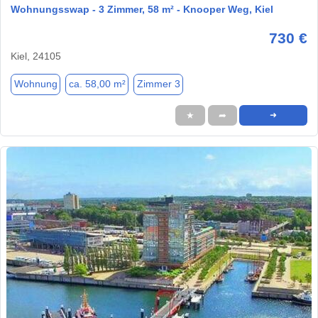
Wohnungsswap - 3 Zimmer, 58 m² - Knooper Weg, Kiel
730 €
Kiel, 24105
Wohnung
ca. 58,00 m²
Zimmer 3
★
➦
➜