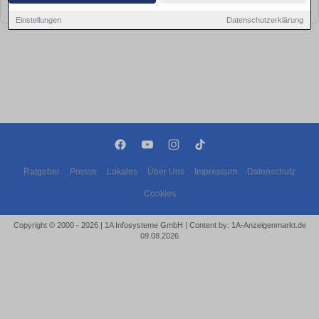
bald wieder vorbei!
Einstellungen
Datenschutzerklärung
Ratgeber
Presse
Lokales
Über Uns
Impressum
Datenschutz
Cookies
Copyright © 2000 - 2026 | 1A Infosysteme GmbH | Content by: 1A-Anzeigenmarkt.de
09.08.2026