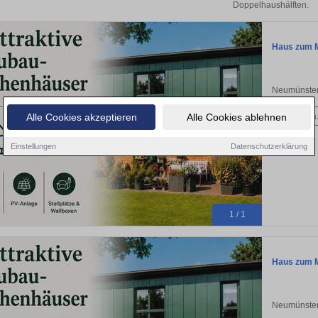
Doppelhaushälften.
Haus zum M
Neumünster
Haus
ca
Alle Cookies akzeptieren
Alle Cookies ablehnen
Einstellungen
Datenschutzerklärung
1 / 1
Haus zum M
Neumünster