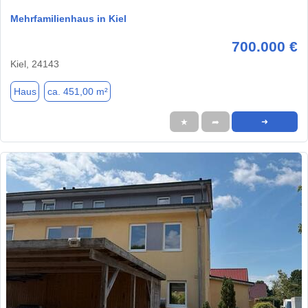
Mehrfamilienhaus in Kiel
700.000 €
Kiel, 24143
Haus
ca. 451,00 m²
★
➦
➜