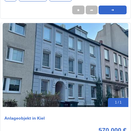
★
➦
➜
1 / 1
Anlageobjekt in Kiel
570.000 €