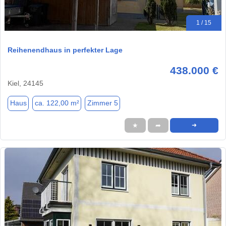
1 / 15
Reihenendhaus in perfekter Lage
438.000 €
Kiel, 24145
Haus
ca. 122,00 m²
Zimmer 5
★
➦
➜