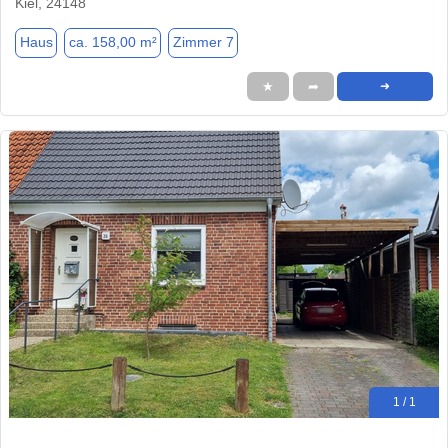
Kiel, 24148
Haus
ca. 158,00 m²
Zimmer 7
★
➦
➜
1 / 1