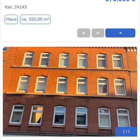
Kiel, 24143
Haus
ca. 320,00 m²
★
➦
➜
1 / 1