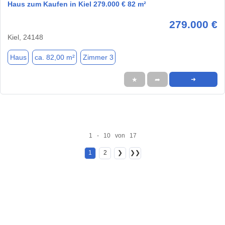
Haus zum Kaufen in Kiel 279.000 € 82 m²
279.000 €
Kiel, 24148
Haus
ca. 82,00 m²
Zimmer 3
★
➦
➜
1 - 10 von 17
1
2
❯
❯❯