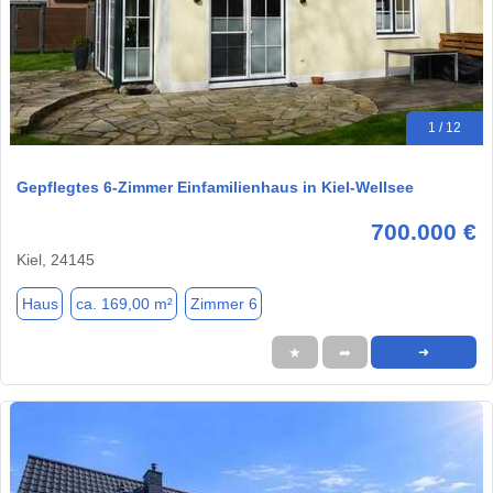
1 / 12
Gepflegtes 6-Zimmer Einfamilienhaus in Kiel-Wellsee
700.000 €
Kiel, 24145
Haus
ca. 169,00 m²
Zimmer 6
★
➦
➜