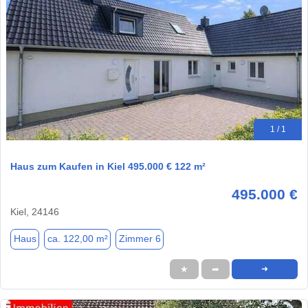
1 / 1
Haus zum Kaufen in Kiel 495.000 € 122 m²
495.000 €
Kiel, 24146
Haus
ca. 122,00 m²
Zimmer 6
★
➦
➜