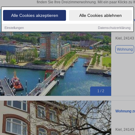
finden Sie Ihre Dreizimmerwohnung. Mit ein paar Klicks zu
Alle Cookies akzeptieren
Alle Cookies ablehnen
04-052 Sch
Einstellungen
Datenschutzerklärung
Kiel, 24143
Wohnung
1 / 2
Wohnung zu
Kiel, 24143