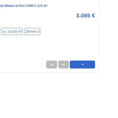
m Mieten in Kiel 3.085 € 115 m²
3.085 €
ca. 115,00 m²
Zimmer 3
★
➦
➜