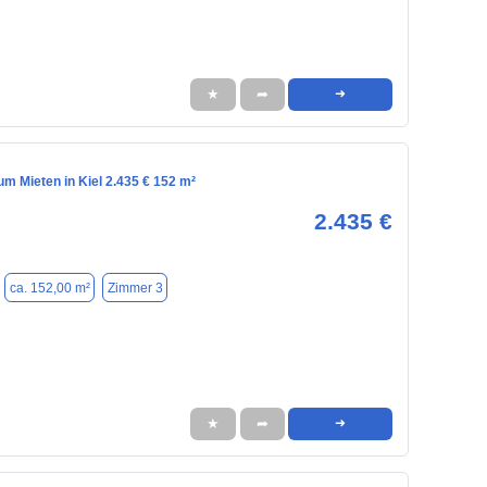
★
➦
➜
m Mieten in Kiel 2.435 € 152 m²
2.435 €
ca. 152,00 m²
Zimmer 3
★
➦
➜