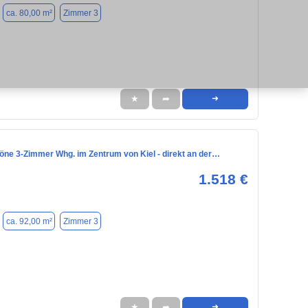
ca. 80,00 m²
Zimmer 3
★
➦
➜
öne 3-Zimmer Whg. im Zentrum von Kiel - direkt an der…
1.518 €
ca. 92,00 m²
Zimmer 3
★
➦
➜