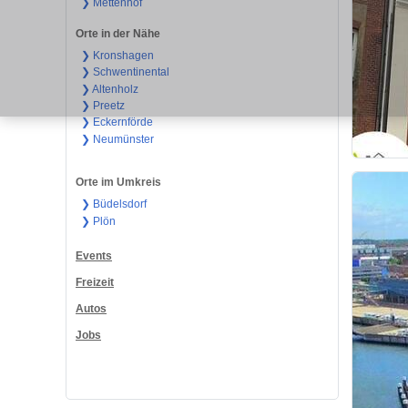
❯ Mettenhof
Orte in der Nähe
❯ Kronshagen
❯ Schwentinental
❯ Altenholz
❯ Preetz
❯ Eckernförde
❯ Neumünster
Orte im Umkreis
❯ Büdelsdorf
❯ Plön
Events
Freizeit
Autos
Jobs