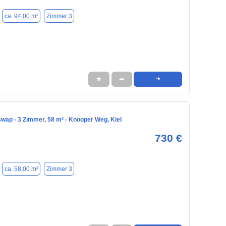
ca. 94,00 m²
Zimmer 3
★
➦
➜
ap - 3 Zimmer, 58 m² - Knooper Weg, Kiel
730 €
ca. 58,00 m²
Zimmer 3