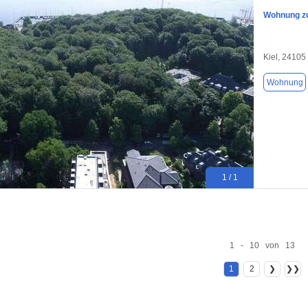
Wohnung zu
Kiel, 24105
Wohnung
1 / 1
1 - 10 von 13
1
2
❯
❯❯