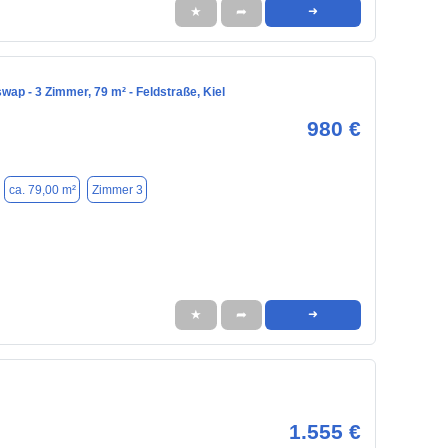
★
➦
➜
ap - 3 Zimmer, 79 m² - Feldstraße, Kiel
980 €
ca. 79,00 m²
Zimmer 3
★
➦
➜
1.555 €