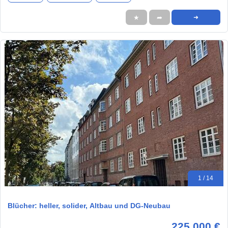
★
➦
➜
1 / 14
Blücher: heller, solider, Altbau und DG-Neubau
225.000 €