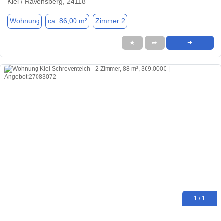
Kiel / Ravensberg, 24118
Wohnung
ca. 86,00 m²
Zimmer 2
★
➦
➜
1 / 1