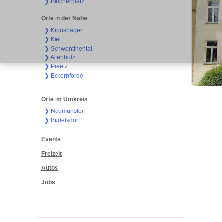
❯ Blücherplatz
Orte in der Nähe
❯ Kronshagen
❯ Kiel
❯ Schwentinental
❯ Altenholz
❯ Preetz
❯ Eckernförde
Orte im Umkreis
❯ Neumünster
❯ Büdelsdorf
Events
Freizeit
Autos
Jobs