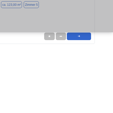
ca. 123,00 m²
Zimmer 5
★
➦
➜