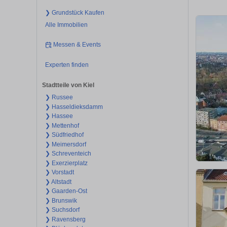
❯ Grundstück Kaufen
Alle Immobilien
Messen & Events
Experten finden
Stadtteile von Kiel
❯ Russee
❯ Hasseldieksdamm
❯ Hassee
❯ Mettenhof
❯ Südfriedhof
❯ Meimersdorf
❯ Schreventeich
❯ Exerzierplatz
❯ Vorstadt
❯ Altstadt
❯ Gaarden-Ost
❯ Brunswik
❯ Suchsdorf
❯ Ravensberg