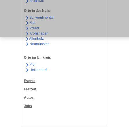
❯ Brunswik
Orte in der Nähe
❯ Schwentinental
❯ Kiel
❯ Preetz
❯ Kronshagen
❯ Altenholz
❯ Neumünster
Orte im Umkreis
❯ Plön
❯ Heikendorf
Events
Freizeit
Autos
Jobs