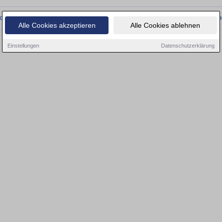
onnten wir derzeit keine passenden Objekte finden. Schauen Sie bald wieder vo
Alle Cookies akzeptieren
Alle Cookies ablehnen
Einstellungen
Datenschutzerklärung