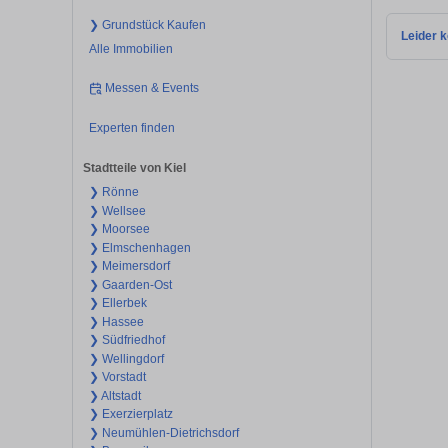
❯ Grundstück Kaufen
Leider k
Alle Immobilien
Messen & Events
Experten finden
Stadtteile von Kiel
❯ Rönne
❯ Wellsee
❯ Moorsee
❯ Elmschenhagen
❯ Meimersdorf
❯ Gaarden-Ost
❯ Ellerbek
❯ Hassee
❯ Südfriedhof
❯ Wellingdorf
❯ Vorstadt
❯ Altstadt
❯ Exerzierplatz
❯ Neumühlen-Dietrichsdorf