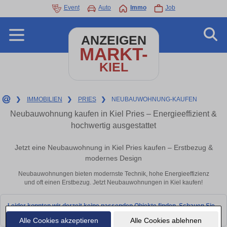
Event
Auto
Immo
Job
ANZEIGEN
MARKT-
KIEL
❯
IMMOBILIEN
❯
PRIES
❯
NEUBAUWOHNUNG-KAUFEN
Neubauwohnung kaufen in Kiel Pries – Energieeffizient &
hochwertig ausgestattet
Jetzt eine Neubauwohnung in Kiel Pries kaufen – Erstbezug &
modernes Design
Neubauwohnungen bieten modernste Technik, hohe Energieeffizienz
und oft einen Erstbezug. Jetzt Neubauwohnungen in Kiel kaufen!
Leider konnten wir derzeit keine passenden Objekte finden. Schauen Sie
bald wieder vorbei!
Alle Cookies akzeptieren
Alle Cookies ablehnen