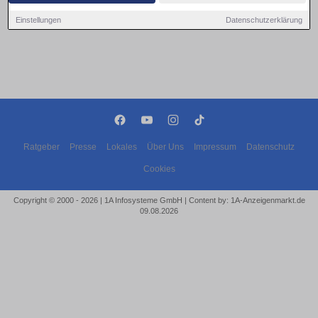
Einstellungen
Datenschutzerklärung
Ratgeber
Presse
Lokales
Über Uns
Impressum
Datenschutz
Cookies
Copyright © 2000 - 2026 | 1A Infosysteme GmbH | Content by: 1A-Anzeigenmarkt.de
09.08.2026