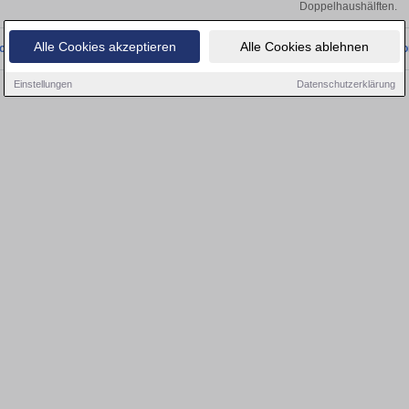
Doppelhaushälften.
Alle Cookies akzeptieren
Alle Cookies ablehnen
onnten wir derzeit keine passenden Objekte finden. Schauen Sie bald wieder vo
Einstellungen
Datenschutzerklärung