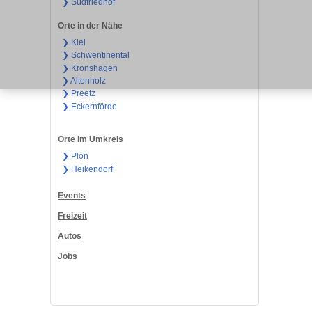
❯ Südfriedhof
Orte in der Nähe
❯ Kiel
❯ Schwentinental
❯ Kronshagen
❯ Altenholz
❯ Preetz
❯ Eckernförde
Orte im Umkreis
❯ Plön
❯ Heikendorf
Events
Freizeit
Autos
Jobs