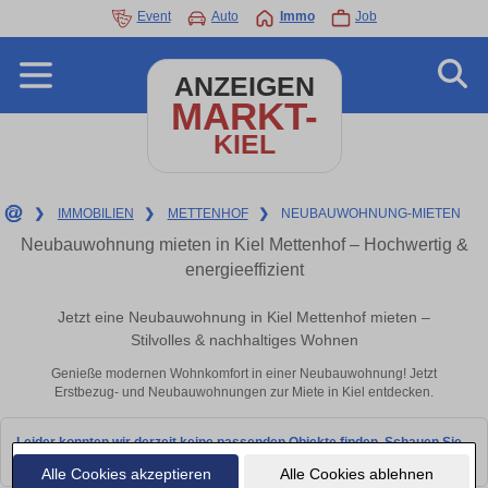
Event
Auto
Immo
Job
ANZEIGEN
MARKT-
KIEL
❯
IMMOBILIEN
❯
METTENHOF
❯
NEUBAUWOHNUNG-MIETEN
Neubauwohnung mieten in Kiel Mettenhof – Hochwertig &
energieeffizient
Jetzt eine Neubauwohnung in Kiel Mettenhof mieten –
Stilvolles & nachhaltiges Wohnen
Genieße modernen Wohnkomfort in einer Neubauwohnung! Jetzt
Erstbezug- und Neubauwohnungen zur Miete in Kiel entdecken.
Leider konnten wir derzeit keine passenden Objekte finden. Schauen Sie
bald wieder vorbei!
Alle Cookies akzeptieren
Alle Cookies ablehnen