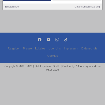
Einstellungen
Datenschutzerklärung
Ratgeber
Presse
Lokales
Über Uns
Impressum
Datenschutz
Cookies
Copyright © 2000 - 2026 | 1A Infosysteme GmbH | Content by: 1A-Anzeigenmarkt.de
08.08.2026