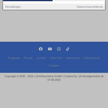
bald wieder vorbei!
Einstellungen
Datenschutzerklärung
Ratgeber
Presse
Lokales
Über Uns
Impressum
Datenschutz
Cookies
Copyright © 2000 - 2026 | 1A Infosysteme GmbH | Content by: 1A-Anzeigenmarkt.de
07.08.2026