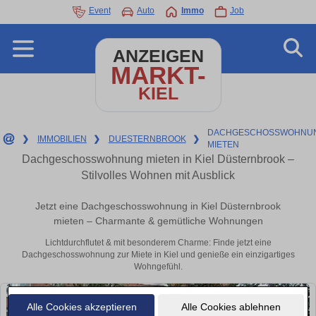
Event
Auto
Immo
Job
ANZEIGEN
MARKT-
KIEL
DACHGESCHOSSWOHNU
❯
IMMOBILIEN
❯
DUESTERNBROOK
❯
MIETEN
Dachgeschosswohnung mieten in Kiel Düsternbrook –
Stilvolles Wohnen mit Ausblick
Jetzt eine Dachgeschosswohnung in Kiel Düsternbrook
mieten – Charmante & gemütliche Wohnungen
Lichtdurchflutet & mit besonderem Charme: Finde jetzt eine
Dachgeschosswohnung zur Miete in Kiel und genieße ein einzigartiges
Wohngefühl.
Alle Cookies akzeptieren
Alle Cookies ablehnen