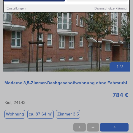
Einstellungen
Datenschutzerklärung
1 / 8
Moderne 3,5-Zimmer-Dachgeschoßwohnung ohne Fahrstuhl
784 €
Kiel, 24143
Wohnung
ca. 87,64 m²
Zimmer 3.5
★
➦
➜