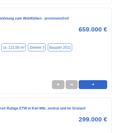
ohnung zum Wohlfühlen - provisionsfrei!
659.000 €
ca. 122,00 m²
Zimmer 3
Baujahr 2011
★
➦
➜
rei! Ruhige ETW in Kiel Wik: zentral und im Grünen!
299.000 €