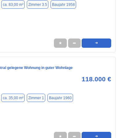
ca. 83,00 m²
Zimmer 3.5
Baujahr 1958
★
➦
➜
ntral gelegene Wohnung in guter Wohnlage
118.000 €
ca. 35,00 m²
Zimmer 1
Baujahr 1960
★
➦
➜