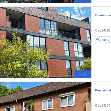
Eigentumsw
Kiel, 24118
Wohnung
1 / 13
Provisionsf
Kiel, 24106