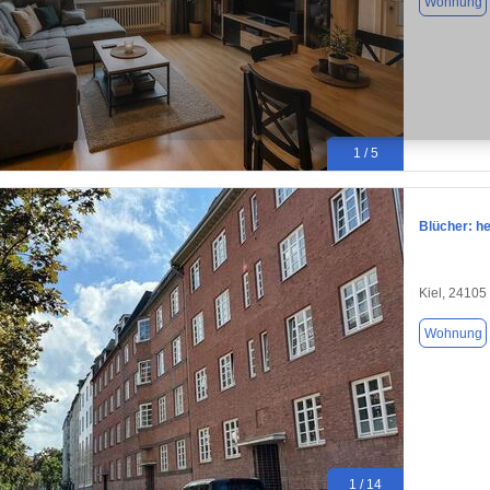
Wohnung
1 / 5
Blücher: he
Kiel, 24105
Wohnung
1 / 14