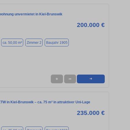
ohnung unvermietet in Kiel-Brunswik
200.000 €
ca. 50,00 m²
Zimmer 2
Baujahr 1905
★
➦
➜
W in Kiel-Brunswik – ca. 75 m² in attraktiver Uni-Lage
235.000 €