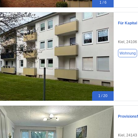
1 / 6
Für Kapita
Kiel, 24106
Wohnung
1 / 20
Provisions
Kiel, 24143