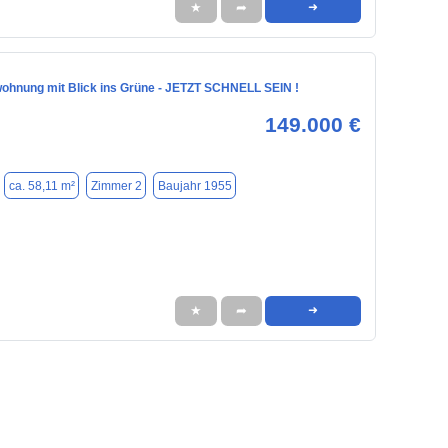
★
➦
➜
ohnung mit Blick ins Grüne - JETZT SCHNELL SEIN !
149.000 €
ca. 58,11 m²
Zimmer 2
Baujahr 1955
★
➦
➜