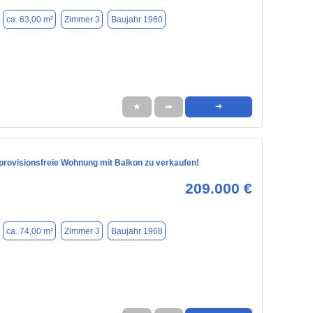
ca. 63,00 m²
Zimmer 3
Baujahr 1960
★
➦
➜
 provisionsfreie Wohnung mit Balkon zu verkaufen!
209.000 €
ca. 74,00 m²
Zimmer 3
Baujahr 1968