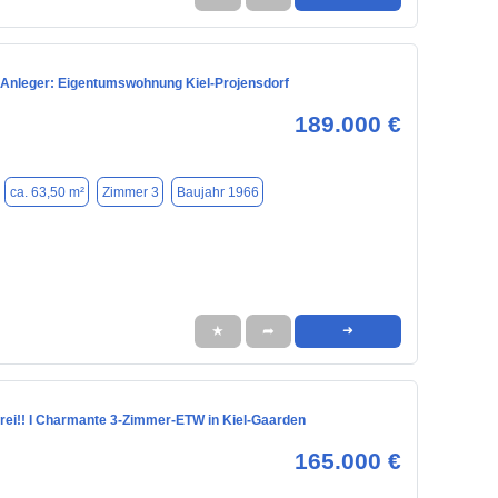
l Anleger: Eigentumswohnung Kiel-Projensdorf
189.000 €
ca. 63,50 m²
Zimmer 3
Baujahr 1966
★
➦
➜
frei!! I Charmante 3-Zimmer-ETW in Kiel-Gaarden
165.000 €