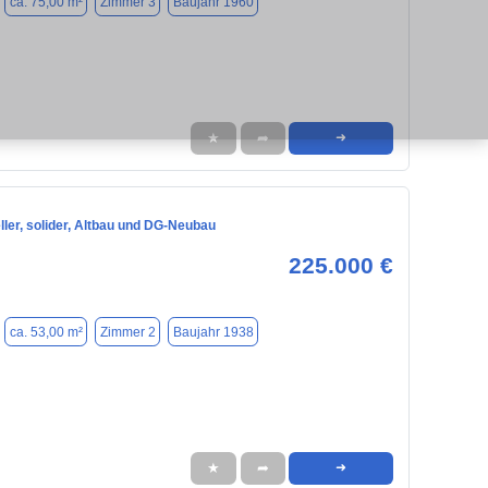
ca. 75,00 m²
Zimmer 3
Baujahr 1960
★
➦
➜
ller, solider, Altbau und DG-Neubau
225.000 €
ca. 53,00 m²
Zimmer 2
Baujahr 1938
★
➦
➜