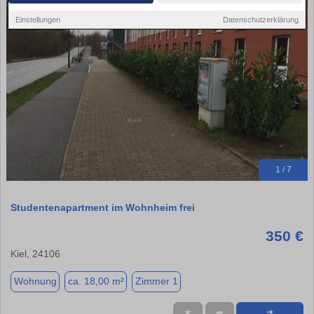
Einstellungen
Datenschutzerklärung
1 / 7
Studentenapartment im Wohnheim frei
350 €
Kiel, 24106
Wohnung
ca. 18,00 m²
Zimmer 1
★
➦
➜