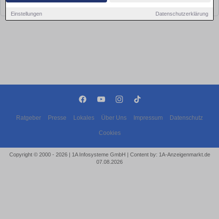
bald wieder vorbei!
Einstellungen
Datenschutzerklärung
Ratgeber
Presse
Lokales
Über Uns
Impressum
Datenschutz
Cookies
Copyright © 2000 - 2026 | 1A Infosysteme GmbH | Content by: 1A-Anzeigenmarkt.de
07.08.2026