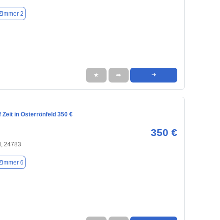
Zimmer 2
★
➦
➜
Zeit in Osterrönfeld 350 €
350 €
d, 24783
Zimmer 6