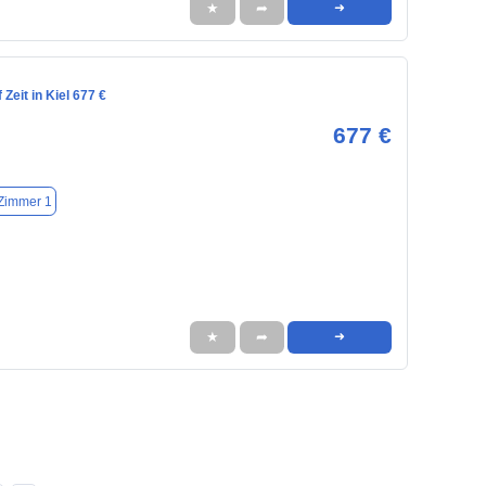
★
➦
➜
Zeit in Kiel 677 €
677 €
Zimmer 1
★
➦
➜