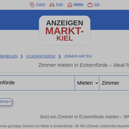
Event
Auto
Immo
Job
ANZEIGEN
MARKT-
KIEL
MMOBILIEN
❯
ECKERNFOERDE
❯
ZIMMER-MIETEN
Zimmer mieten in Eckernförde – Ideal f
×
förde
Jetzt ein Zimmer in Eckernförde mieten – W
inde günstige Zimmer zur Miete in Eckernförde. Ob WG-Zimmer, möbliertes Apartm