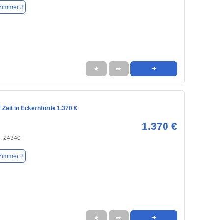
Zimmer 3
★
➦
➜
Zeit in Eckernförde 1.370 €
1.370 €
e, 24340
Zimmer 2
★
➦
➜