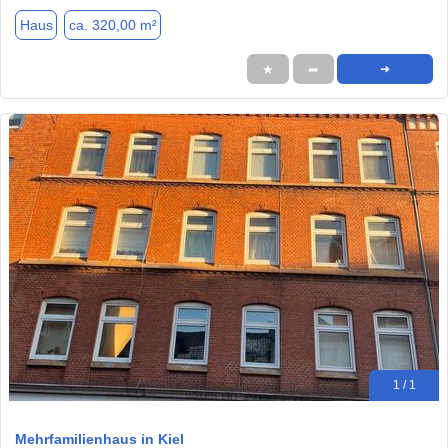
Haus
ca. 320,00 m²
★
➦
➜
1 / 1
Mehrfamilienhaus in Kiel