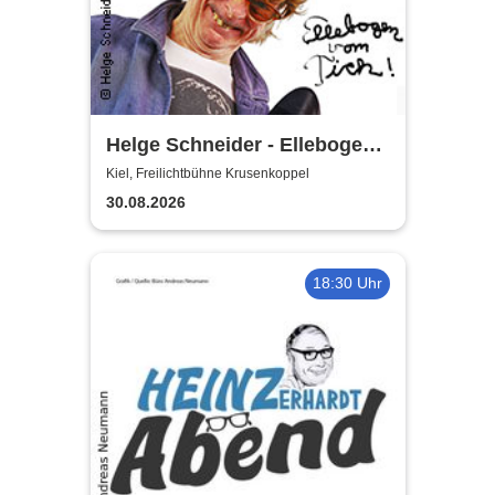
Helge Schneider - Ellebogen
vom Tich
Kiel, Freilichtbühne Krusenkoppel
30.08.2026
18:30 Uhr