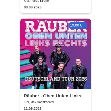
Mikrofone. Sonst nichts.
Kiel, Petrus-Kirche
09.09.2026
19:00 Uhr
Räuber - Oben Unten Links
Rechts
Kiel, Max Nachttheater
11.09.2026