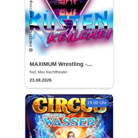
MAXIMUM Wrestling -
Küstenkeilerei '26
Kiel, Max Nachttheater
23.08.2026
19:00 Uhr