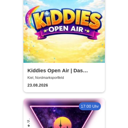
Kiddies Open Air | Das
Kinder- & Familienfestival in
Kiel, Nordmarksportfeld
Kiel
23.08.2026
17:00 Uhr