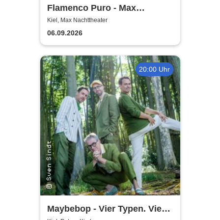
Flamenco Puro - Max
Nachttheater
Kiel, Max Nachttheater
06.09.2026
20:00 Uhr
Maybebop - Vier Typen. Vier