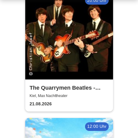
20:00 Uhr
The Quarrymen Beatles -
Beatlemania is back
Kiel, Max Nachttheater
21.08.2026
12:00 Uhr