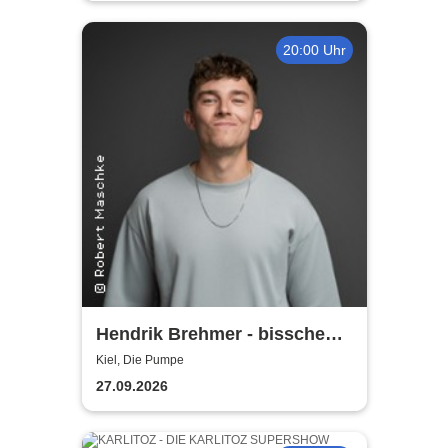
20:00 Uhr
Hendrik Brehmer - bisschen
reingesteigert
Kiel, Die Pumpe
27.09.2026