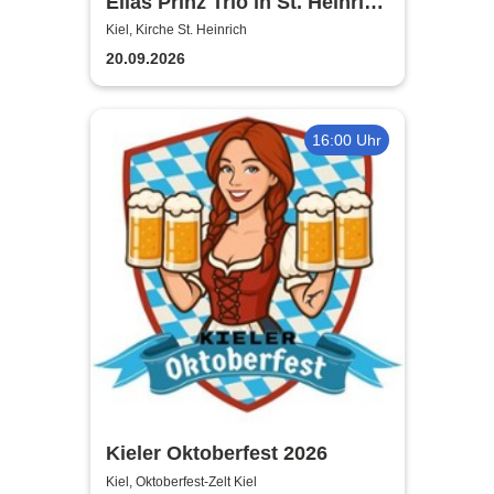
Elias Prinz Trio in St. Heinrich
in Kiel
Kiel, Kirche St. Heinrich
20.09.2026
16:00 Uhr
Kieler Oktoberfest 2026
Kiel, Oktoberfest-Zelt Kiel