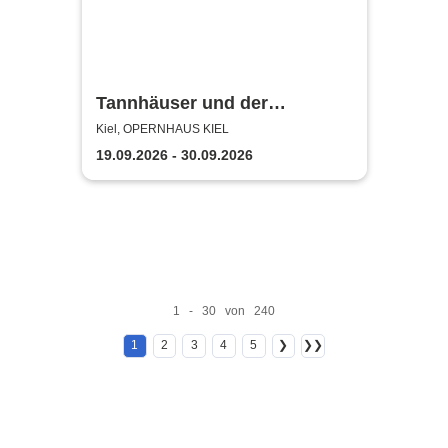
Tannhäuser und der
Sängerkrieg auf Wartburg -
Kiel, OPERNHAUS KIEL
Theater Kiel
19.09.2026 - 30.09.2026
1 - 30 von 240
1
2
3
4
5
❯
❯❯