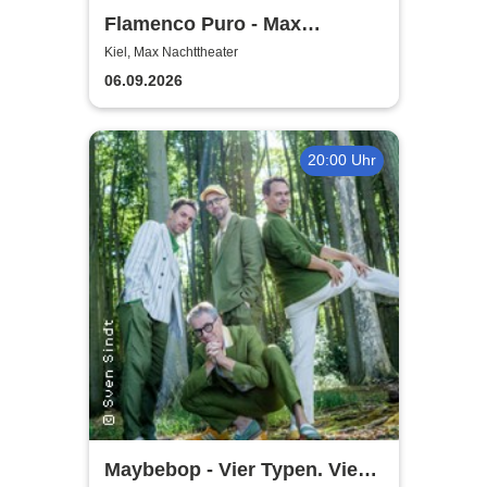
Flamenco Puro - Max
Nachttheater
Kiel, Max Nachttheater
06.09.2026
20:00 Uhr
Maybebop - Vier Typen. Vier