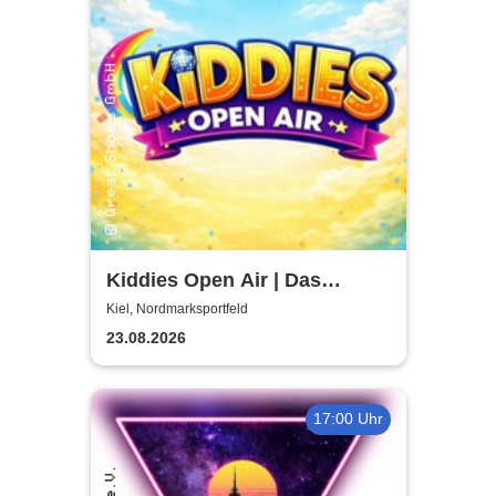
Kiddies Open Air | Das
Kinder- & Familienfestival in
Kiel, Nordmarksportfeld
Kiel
23.08.2026
17:00 Uhr