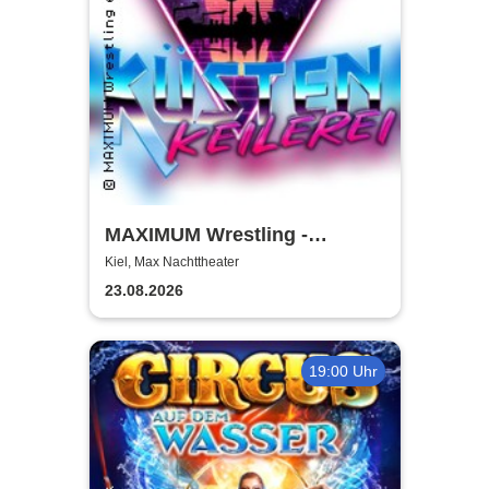
MAXIMUM Wrestling -
Küstenkeilerei '26
Kiel, Max Nachttheater
23.08.2026
19:00 Uhr