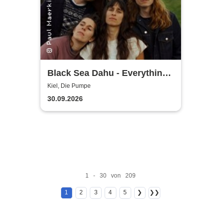
Black Sea Dahu - Everything
Tour 2026
Kiel, Die Pumpe
30.09.2026
1 - 30 von 209
1
2
3
4
5
❯
❯❯