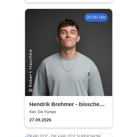
20:00 Uhr
Hendrik Brehmer - bisschen
reingesteigert
Kiel, Die Pumpe
27.09.2026