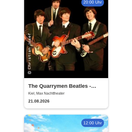
20:00 Uhr
The Quarrymen Beatles -
Beatlemania is back
Kiel, Max Nachttheater
21.08.2026
12:00 Uhr