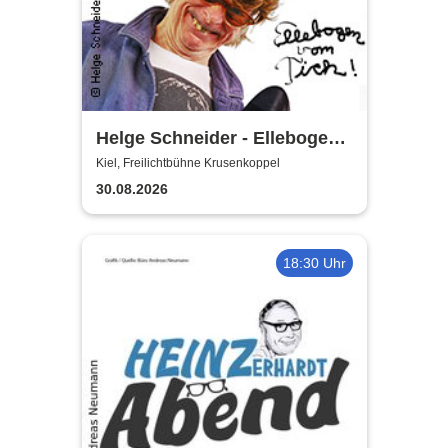
Helge Schneider - Ellebogen
vom Tich
Kiel, Freilichtbühne Krusenkoppel
30.08.2026
18:30 Uhr