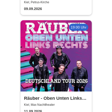
Mikrofone. Sonst nichts.
Kiel, Petrus-Kirche
09.09.2026
19:00 Uhr
Räuber - Oben Unten Links
Rechts
Kiel, Max Nachttheater
11.09.2026