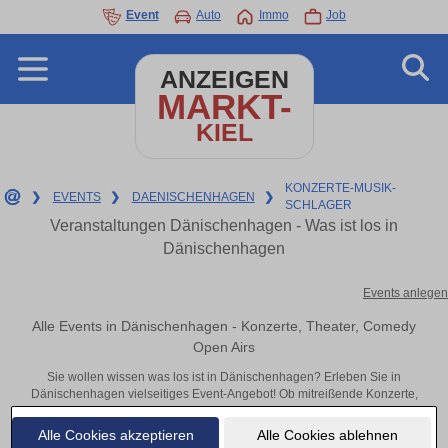
Event
Auto
Immo
Job
ANZEIGEN
MARKT-
KIEL
KONZERTE-MUSIK-
❯
EVENTS
❯
DAENISCHENHAGEN
❯
SCHLAGER
Veranstaltungen Dänischenhagen - Was ist los in
Dänischenhagen
Events anlegen
Alle Events in Dänischenhagen - Konzerte, Theater, Comedy
Open Airs
Sie wollen wissen was los ist in Dänischenhagen? Erleben Sie in
Dänischenhagen vielseitiges Event-Angebot! Ob mitreißende Konzerte,
inspirierende Theateraufführungen oder aufregende Veranstaltungen in
Dänischenhagen – hier finden alles im Überblick und Tickets.
Alle Cookies akzeptieren
Alle Cookies ablehnen