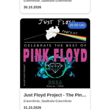
Spirit of Falco
Eckernförde, Stadthalle Eckernförde
30.10.2026
20:00 Uhr
Just Floyd Project - The Pink
Floyd Tribute Show
Eckernförde, Stadthalle Eckernförde
31.10.2026