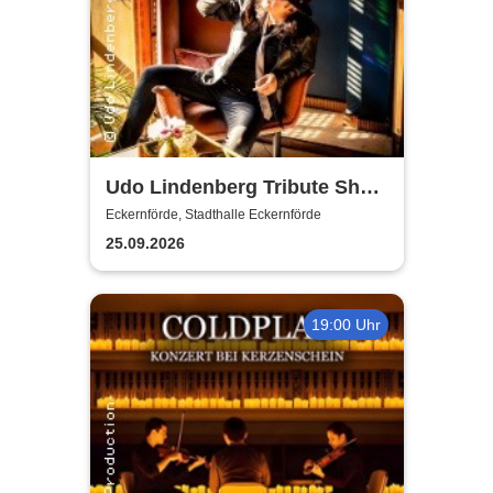
Udo Lindenberg Tribute Show
- Odyssee
Eckernförde, Stadthalle Eckernförde
25.09.2026
19:00 Uhr