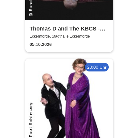
Thomas D and The KBCS -
Neocortex Tour 2026
Eckernförde, Stadthalle Eckernförde
05.10.2026
20:00 Uhr