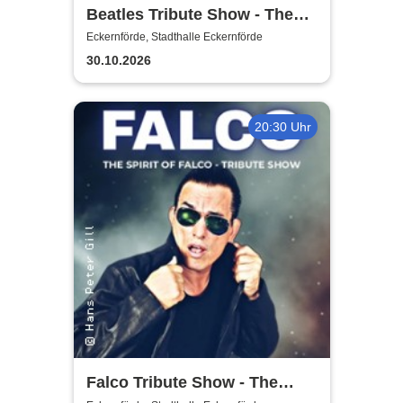
Beatles Tribute Show - The
Silver Beatles
Eckernförde, Stadthalle Eckernförde
30.10.2026
20:30 Uhr
Falco Tribute Show - The