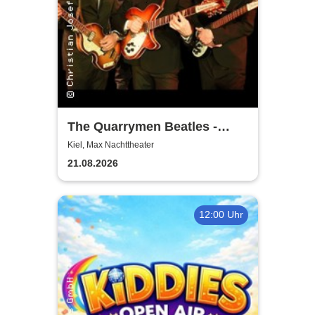
The Quarrymen Beatles -
Beatlemania is back
Kiel, Max Nachttheater
21.08.2026
12:00 Uhr