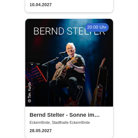
10.04.2027
20:00 Uhr
Bernd Stelter - Sonne im
Herzen, Blödsinn im Kopp!
Eckernförde, Stadthalle Eckernförde
28.05.2027