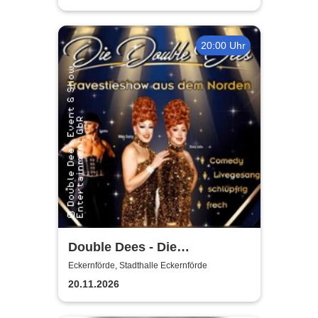
20:00 Uhr
Double Dees - Die
Travestieshow aus dem
Eckernförde, Stadthalle Eckernförde
Norden
20.11.2026