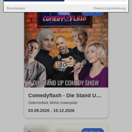
Einstellungen
Datenschutzerklärung
20:00 Uhr
Comedyflash - Die Stand Up
Comedy Show in
Osterrönfeld, Möhls Ankerplatz
Osterrönfeld
03.09.2026 - 10.12.2026