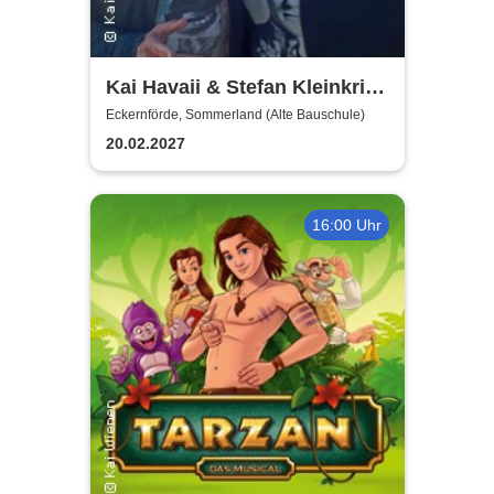
Kai Havaii & Stefan Kleinkrieg
- Extrabreit - Hart wie
Eckernförde, Sommerland (Alte Bauschule)
Marmelade
20.02.2027
16:00 Uhr