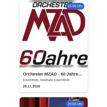
15:00 Uhr
Orchester MZAD - 60 Jahre
Jubiläumskonzert
Eckernförde, Stadthalle Eckernförde
29.11.2026
20:00 Uhr