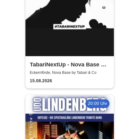
TabariNextUp - Nova Base by
Tabari & Co
Eckernförde, Nova Base by Tabari & Co
15.08.2026
20:00 Uhr