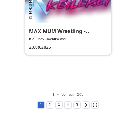
MAXIMUM Wrestling -
Küstenkeilerei '26
Kiel, Max Nachttheater
23.08.2026
1 - 30 von 203
1
2
3
4
5
❯
❯❯