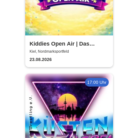
Kiddies Open Air | Das
Kinder- & Familienfestival in
Kiel, Nordmarksportfeld
Kiel
23.08.2026
17:00 Uhr