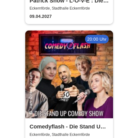
Patrick Snow - L-O-V-E : Die
schönsten Liebeslieder der
Eckernförde, Stadthalle Eckernförde
letzten 100 Jahre
09.04.2027
20:00 Uhr
Comedyflash - Die Stand Up
Comedy Show in Eckernförde
Eckernförde, Stadthalle Eckernförde