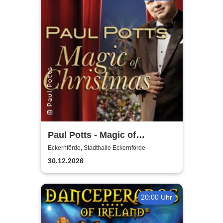
Paul Potts - Magic of
Christmas
Eckernförde, Stadthalle Eckernförde
30.12.2026
20:00 Uhr