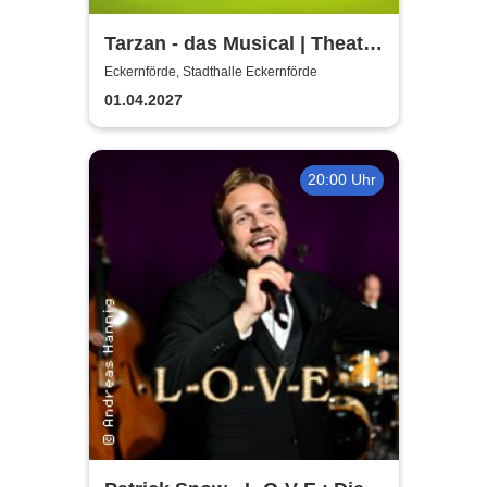
Tarzan - das Musical | Theater
Liberi
Eckernförde, Stadthalle Eckernförde
01.04.2027
20:00 Uhr