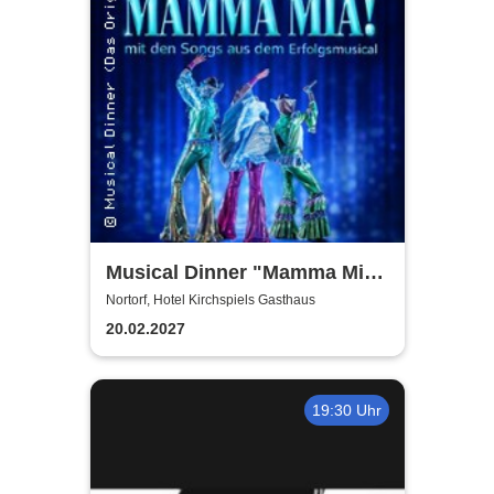
Musical Dinner "Mamma Mia
Special"
Nortorf, Hotel Kirchspiels Gasthaus
20.02.2027
19:30 Uhr