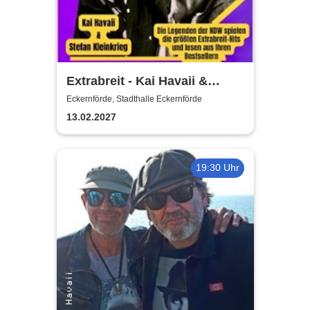
Extrabreit - Kai Havaii &
Stefan Kleinkrieg | Extrabreit
Eckernförde, Stadthalle Eckernförde
Hits & Bestseller Lesung live!
13.02.2027
19:30 Uhr