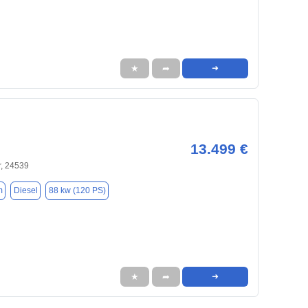
★
➦
➜
13.499 €
, 24539
m
Diesel
88 kw (120 PS)
★
➦
➜