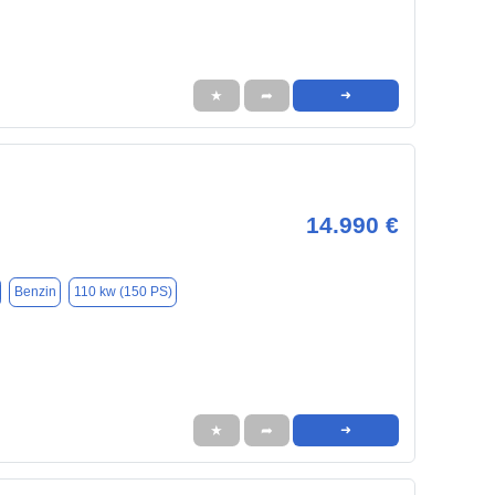
★
➦
➜
14.990 €
Benzin
110 kw (150 PS)
★
➦
➜