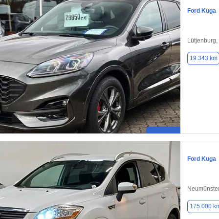
Ford Kuga
Lütjenburg,
19.343 km
Ford Kuga
Neumünster
175.000 k