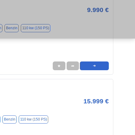
9.990 €
m
Benzin
110 kw (150 PS)
★
➦
➜
15.999 €
Benzin
110 kw (150 PS)