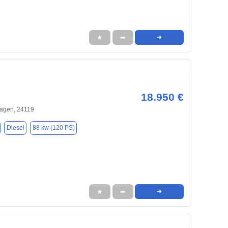
★
➦
➜
18.950 €
hagen, 24119
Diesel
88 kw (120 PS)
★
➦
➜