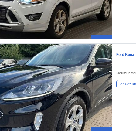
Ford Kuga
Neumünster
127.085 k