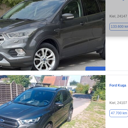
Kiel, 24147
133.600 k
Ford Kuga
Kiel, 24107
47.700 km