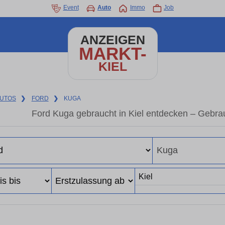
Event
Auto
Immo
Job
ANZEIGEN
MARKT-
KIEL
UTOS
❯
FORD
❯
KUGA
Ford Kuga gebraucht in Kiel entdecken – Gebra