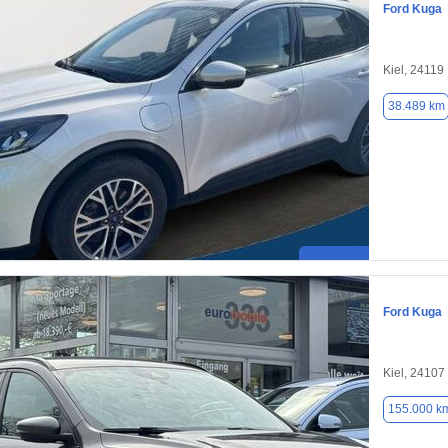
Ford Kuga
Kiel, 24119
38.489 km
Ford Kuga
Kiel, 24107
155.000 k