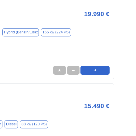
19.990 €
Hybrid (Benzin/Elekt
165 kw (224 PS)
★
➦
➜
15.490 €
m
Diesel
88 kw (120 PS)