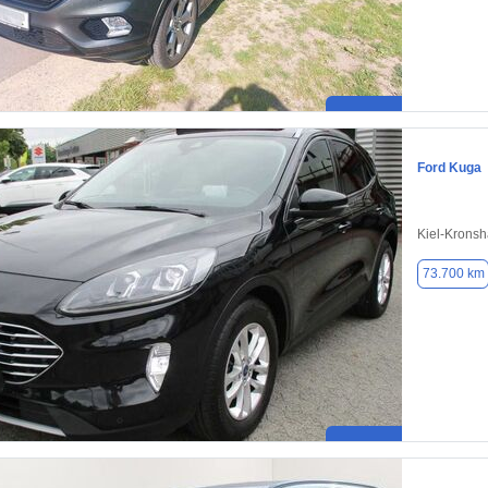
Ford Kuga
Kiel-Krons
73.700 km