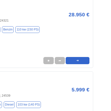
28.950 €
 24321
Benzin
110 kw (150 PS)
★
➦
➜
5.999 €
, 24539
m
Diesel
103 kw (140 PS)